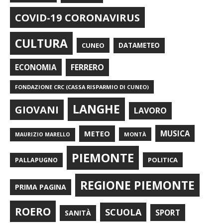
COVID-19 CORONAVIRUS
CULTURA
CUNEO
DATAMETEO
FERRERO
ECONOMIA
FONDAZIONE CRC (CASSA RISPARMIO DI CUNEO)
LANGHE
GIOVANI
LAVORO
METEO
MUSICA
MONTÀ
MAURIZIO MARELLO
PIEMONTE
POLITICA
PALLAPUGNO
REGIONE PIEMONTE
PRIMA PAGINA
ROERO
SCUOLA
SPORT
SANITÀ