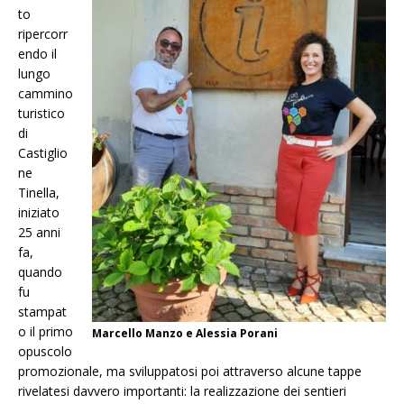
to
ripercorr
endo il
lungo
cammino
turistico
di
Castiglio
ne
Tinella,
iniziato
25 anni
fa,
quando
fu
stampat
o il primo
Marcello Manzo e Alessia Porani
opuscolo
promozionale, ma sviluppatosi poi attraverso alcune tappe
rivelatesi davvero importanti: la realizzazione dei sentieri