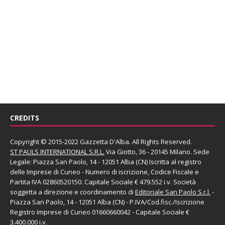
CREDITS
Copyright © 2015-2022 Gazzetta D'Alba. All Rights Reserved.
ST PAULS INTERNATIONAL S.R.L.
Via Giotto, 36 - 20145 Milano. Sede
Legale: Piazza San Paolo, 14 - 12051 Alba (CN) Iscritta al registro
delle Imprese di Cuneo - Numero di iscrizione, Codice Fiscale e
Partita IVA 02860520150. Capitale Sociale € 479.552 i.v. Società
soggetta a direzione e coordinamento di
Editoriale San Paolo
S.r.l.
-
Piazza San Paolo, 14 - 12051 Alba (CN) - P.IVA/Cod.fisc./Iscrizione
Registro Imprese di Cuneo 01660660042 - Capitale Sociale €
3.400.000 i.v.