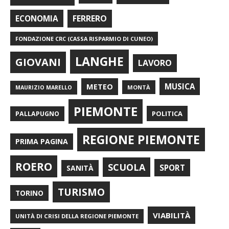
FERRERO
ECONOMIA
FONDAZIONE CRC (CASSA RISPARMIO DI CUNEO)
LANGHE
GIOVANI
LAVORO
METEO
MUSICA
MONTÀ
MAURIZIO MARELLO
PIEMONTE
POLITICA
PALLAPUGNO
REGIONE PIEMONTE
PRIMA PAGINA
ROERO
SCUOLA
SPORT
SANITÀ
TURISMO
TORINO
VIABILITÀ
UNITÀ DI CRISI DELLA REGIONE PIEMONTE