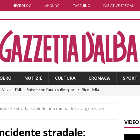
NECROLOGI
ANNUNCI
TACCUINO
INIZIATIVE SPECIALI
OERO
NOTIZIE
CULTURA
CRONACA
SPORT
]
Vezza d’Alba, finisce con l’auto sullo spartitraffico della
e in ospedale
CRONACA
ncidente stradale: chiude una rampa della tangenziale di
]
La bella stagione riporta l’allarme sulle strade: cresce il
VIDEO
 NOTIZIE
ncidente stradale:
]
Piemonte punta sull’automotive con le Aree di Accelerazione