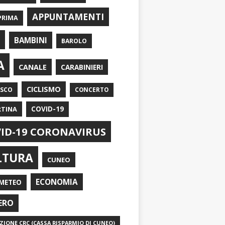
APPUNTAMENTI
PRIMA
I
BAMBINI
BAROLO
A
CANALE
CARABINIERI
CICLISMO
ASCO
CONCERTO
RTINA
COVID-19
ID-19 CORONAVIRUS
LTURA
CUNEO
ECONOMIA
METEO
ERO
IONE CRC (CASSA RISPARMIO DI CUNEO)