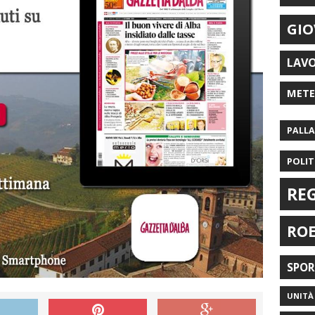
GIO
LAV
MET
PALL
POLIT
RE
RO
SPO
UNITÀ 