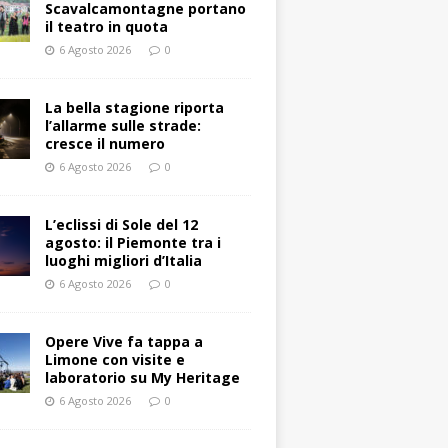
Scavalcamontagne portano
il teatro in quota
6 Agosto 2026
0
La bella stagione riporta
l’allarme sulle strade:
cresce il numero
6 Agosto 2026
0
L’eclissi di Sole del 12
agosto: il Piemonte tra i
luoghi migliori d’Italia
6 Agosto 2026
0
Opere Vive fa tappa a
Limone con visite e
laboratorio su My Heritage
6 Agosto 2026
0