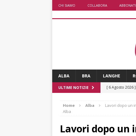
CHI SIAMO
COLLABORA
ABBONATI
ALBA
BRA
LANGHE
R
[ 6 Agosto 2026 
ULTIME NOTIZIE
rotonda: giovan
Home
Alba
Lavori dopo un i
[ 6 Agosto 2026 
Alba
numero
ALTRE
Lavori dopo un i
[ 6 Agosto 2026 