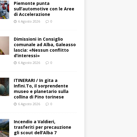
Piemonte punta
sull’automotive con le Aree
di Accelerazione
6 Agosto 2026
0
Dimissioni in Consiglio
comunale ad Alba, Galeasso
lascia: «Nessun conflitto
d’interessi»
6 Agosto 2026
0
ITINERARI / In gita a
Infini.To, il sorprendente
museo e planetario sulla
collina di Pino torinese
6 Agosto 2026
0
Incendio a Valdieri,
trasferiti per precauzione
gli scout dell’Alba 7