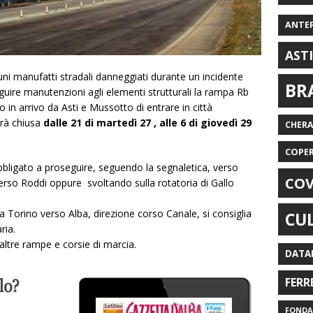
ANTE
AST
lcuni manufatti stradali danneggiati durante un incidente
BR
ire manutenzioni agli elementi strutturali la rampa Rb
 in arrivo da Asti e Mussotto di entrare in città
erà chiusa
dalle 21 di martedì 27 , alle 6 di giovedì 29
CHER
COPE
 obbligato a proseguire, seguendo la segnaletica, verso
COV
verso Roddi oppure svoltando sulla rotatoria di Gallo
a Torino verso Alba, direzione corso Canale, si consiglia
CU
ria.
 altre rampe e corsie di marcia.
DATA
FERR
FONDAZ