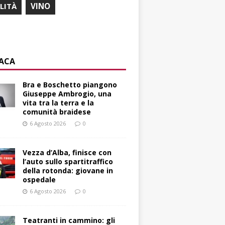
ILITÀ
VINO
ACA
Bra e Boschetto piangono
Giuseppe Ambrogio, una
vita tra la terra e la
comunità braidese
6 Agosto 2026
0
Vezza d’Alba, finisce con
l’auto sullo spartitraffico
della rotonda: giovane in
ospedale
6 Agosto 2026
0
Teatranti in cammino: gli