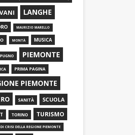
LANGHE
VANI
ORO
MAURIZIO MARELLO
EO
MUSICA
MONTÀ
PIEMONTE
APUGNO
PRIMA PAGINA
ICA
GIONE PIEMONTE
ERO
SCUOLA
SANITÀ
TURISMO
RT
TORINO
DI CRISI DELLA REGIONE PIEMONTE