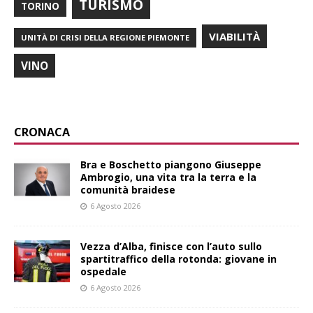
TURISMO
TORINO
VIABILITÀ
UNITÀ DI CRISI DELLA REGIONE PIEMONTE
VINO
CRONACA
Bra e Boschetto piangono Giuseppe
Ambrogio, una vita tra la terra e la
comunità braidese
6 Agosto 2026
Vezza d’Alba, finisce con l’auto sullo
spartitraffico della rotonda: giovane in
ospedale
6 Agosto 2026