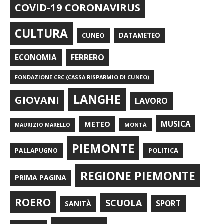
COVID-19 CORONAVIRUS
CULTURA
CUNEO
DATAMETEO
FERRERO
ECONOMIA
FONDAZIONE CRC (CASSA RISPARMIO DI CUNEO)
LANGHE
GIOVANI
LAVORO
METEO
MUSICA
MONTÀ
MAURIZIO MARELLO
PIEMONTE
POLITICA
PALLAPUGNO
REGIONE PIEMONTE
PRIMA PAGINA
ROERO
SCUOLA
SPORT
SANITÀ