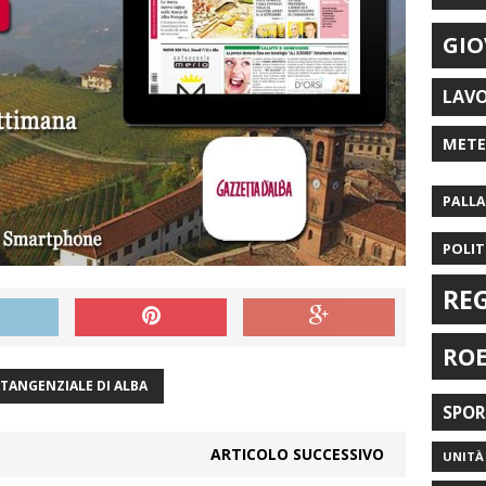
GIO
LAV
MET
PALL
POLIT
RE
RO
TANGENZIALE DI ALBA
SPO
ARTICOLO SUCCESSIVO
UNITÀ 