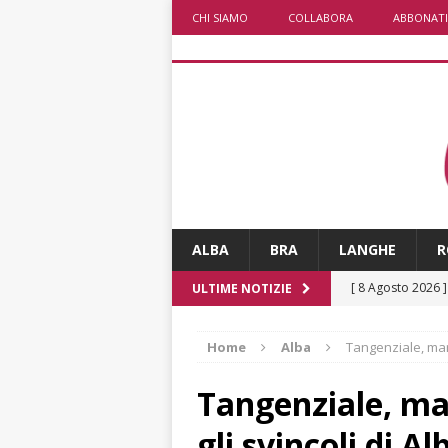
CHI SIAMO
COLLABORA
ABBONATI
ALBA
BRA
LANGHE
R
[ 8 Agosto 2026 
ULTIME NOTIZIE
[ 8 Agosto 2026 
Home
Alba
Tangenziale, mart
ALBA
[ 8 Agosto 2026 
Tangenziale, ma
San Lorenzo
A
gli svincoli di Al