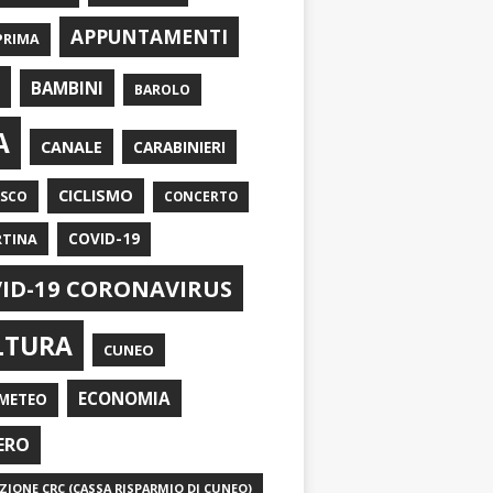
APPUNTAMENTI
PRIMA
I
BAMBINI
BAROLO
A
CANALE
CARABINIERI
CICLISMO
ASCO
CONCERTO
RTINA
COVID-19
ID-19 CORONAVIRUS
LTURA
CUNEO
ECONOMIA
METEO
ERO
IONE CRC (CASSA RISPARMIO DI CUNEO)