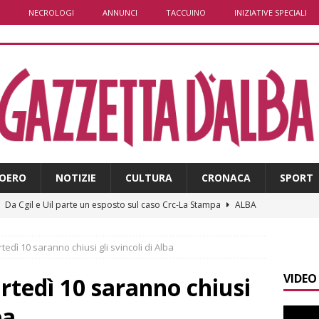
NECROLOGI
ANNUNCI
TACCUINO
INIZIATIVE SPECIALI
OERO
NOTIZIE
CULTURA
CRONACA
SPORT
]
Da Cgil e Uil parte un esposto sul caso Crc-La Stampa
ALBA
]
Il temporale distrugge il maneggio di Sportabili Alba a Roddi
edì 10 saranno chiusi gli svincoli di Alba
VIDEO
]
La magia della Notte delle stelle: ad Alba è tutto pronto per
rtedì 10 saranno chiusi
LBA
ba