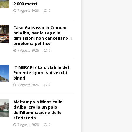
2.000 metri
7 Agosto 2026
0
Caso Galeasso in Comune
ad Alba, per la Lega le
dimissioni non cancellano il
problema politico
7 Agosto 2026
0
ITINERARI / La ciclabile del
Ponente ligure sui vecchi
binari
7 Agosto 2026
0
Maltempo a Monticello
d’Alba: crolla un palo
dell’illuminazione dello
sferisterio
7 Agosto 2026
0