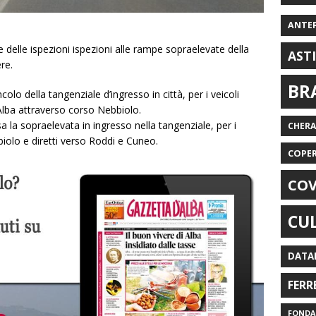
ANTE
delle ispezioni ispezioni alle rampe sopraelevate della
AST
re.
BR
colo della tangenziale d’ingresso in città, per i veicoli
 Alba attraverso corso Nebbiolo.
sa la sopraelevata in ingresso nella tangenziale, per i
CHER
biolo e diretti verso Roddi e Cuneo.
COPE
COV
CU
DATA
FERR
FONDAZ