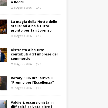
a Roddi
8 Agosto 2026
0
La magia della Notte delle
stelle: ad Alba è tutto
pronto per San Lorenzo
8 Agosto 2026
0
Distretto Alba-Bra:
contributi a 51 imprese del
commercio
8 Agosto 2026
0
Rotary Club Bra: arriva il
“Premio per l’Eccellenza”
7 Agosto 2026
0
Valdieri: escursionista in
difficoltà salvata oltre i