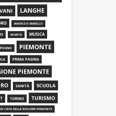
LANGHE
VANI
ORO
MAURIZIO MARELLO
EO
MUSICA
MONTÀ
PIEMONTE
APUGNO
PRIMA PAGINA
ICA
GIONE PIEMONTE
ERO
SCUOLA
SANITÀ
TURISMO
RT
TORINO
DI CRISI DELLA REGIONE PIEMONTE