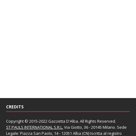
CREDITS
Copyright © 2015-2022 Gazzetta D'Alba. All Rights Reserved.
ST PAULS INTERNATIONAL S.R.L.
Via Giotto, 36 - 20145 Milano. Sede
Legale: Piazza San Paolo, 14 - 12051 Alba (CN) Iscritta al registro