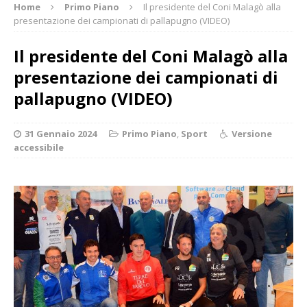
Home
Primo Piano
Il presidente del Coni Malagò alla
presentazione dei campionati di pallapugno (VIDEO)
Il presidente del Coni Malagò alla
presentazione dei campionati di
pallapugno (VIDEO)
31 Gennaio 2024
Primo Piano
,
Sport
Versione
accessibile