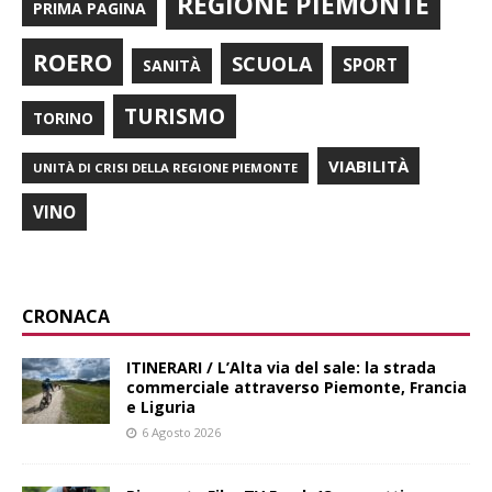
REGIONE PIEMONTE
PRIMA PAGINA
ROERO
SCUOLA
SPORT
SANITÀ
TURISMO
TORINO
VIABILITÀ
UNITÀ DI CRISI DELLA REGIONE PIEMONTE
VINO
CRONACA
ITINERARI / L’Alta via del sale: la strada
commerciale attraverso Piemonte, Francia
e Liguria
6 Agosto 2026