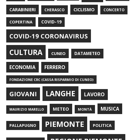
CARABINIERI
CICLISMO
CHERASCO
CONCERTO
COPERTINA
COVID-19
COVID-19 CORONAVIRUS
CULTURA
CUNEO
DATAMETEO
FERRERO
ECONOMIA
FONDAZIONE CRC (CASSA RISPARMIO DI CUNEO)
LANGHE
GIOVANI
LAVORO
METEO
MUSICA
MONTÀ
MAURIZIO MARELLO
PIEMONTE
POLITICA
PALLAPUGNO