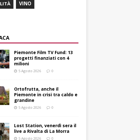
ILITÀ
VINO
ACA
Piemonte Film TV Fund: 13
progetti finanziati con 4
milioni
5 Agosto 2026
0
Ortofrutta, anche il
Piemonte in crisi tra caldo e
grandine
5 Agosto 2026
0
Lost Station, venerdì sera il
live a Rivalta di La Morra
5 Agosto 2026
0