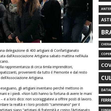
ANTE
AST
BR
CHER
a delegazione di 400 artigiani di Confartigianato
COPE
ata dall’Associazione Artigiana sabato mattina nell’Aula
icano.
COV
la rappresentanza di circa 6mila imprenditori,
impatizzanti, provenienti da tutto il Piemonte e dal resto
CU
 dell’Associazione Artigiana.
eseguano, gli artigiani inventano perché mettono in
DATA
 mani e i piedi. «Non tutti hanno la fortuna di avere le mani
 – e a loro dico: non scoraggiatevi a offrire posti di lavoro.
FERR
ardare la realtà e i loro prodotti “camminano” per il
tigiani siano “artigiani di fraternità e creino l’Artigianato
FONDAZ