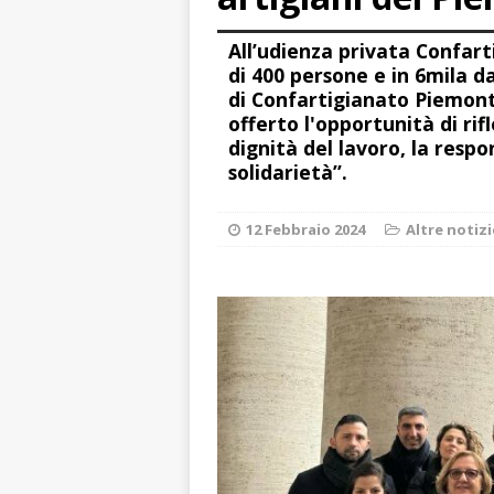
aumentare la si
All’udienza privata Confar
[ 5 Agosto 2026 
di 400 persone e in 6mila da
BRA
di Confartigianato Piemont
offerto l'opportunità di ri
[ 5 Agosto 2026 
dignità del lavoro, la respo
Sarvanot, piccoli 
solidarietà”.
[ 5 Agosto 2026 
12 Febbraio 2024
Altre notizi
BRA
[ 5 Agosto 2026 
sostituire le barr
[ 5 Agosto 2026 
CULTURA