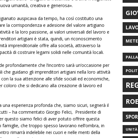
a nuova umanità, creativa e generosa».
GIO
tigianato auspicava da tempo, ha così costituito una
re la corrispondenza e adesione del valore artigiano
LAV
vità e la loro passione, ai valori universali del lavoro e
renditori artigiani è stata, quindi, un riconoscimento
MET
tà imprenditoriale offre alla società, attraverso la
apacità di costruire legami solidi nelle comunità locali.
PALL
de profondamente che l’incontro sarà un’occasione per
POLIT
ali che guidano gli imprenditori artigiani nella loro attività
 con la sua attenzione alle sfide sociali ed economiche,
RE
r coloro che si dedicano alla creazione di lavoro ed
RO
 una esperienza profonda che, siamo sicuri, segnerà il
tutti – ha commentato Giorgio Felici, Presidente di
SPO
 questo siamo felici di aver potuto offrire questa
oro famiglie, che troppo spesso lavorano nell’ombra, in
UNITÀ 
contro rimarrà indelebile nei cuori e nelle menti della