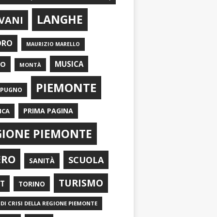
LANGHE
VANI
ORO
MAURIZIO MARELLO
EO
MUSICA
MONTÀ
PIEMONTE
APUGNO
PRIMA PAGINA
ICA
GIONE PIEMONTE
ERO
SCUOLA
SANITÀ
TURISMO
RT
TORINO
DI CRISI DELLA REGIONE PIEMONTE