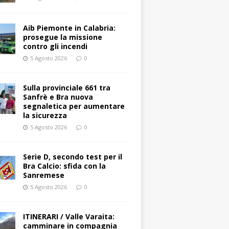
Aib Piemonte in Calabria:
prosegue la missione
contro gli incendi
5 Agosto 2026
0
Sulla provinciale 661 tra
Sanfrè e Bra nuova
segnaletica per aumentare
la sicurezza
5 Agosto 2026
0
Serie D, secondo test per il
Bra Calcio: sfida con la
Sanremese
5 Agosto 2026
0
ITINERARI / Valle Varaita:
camminare in compagnia