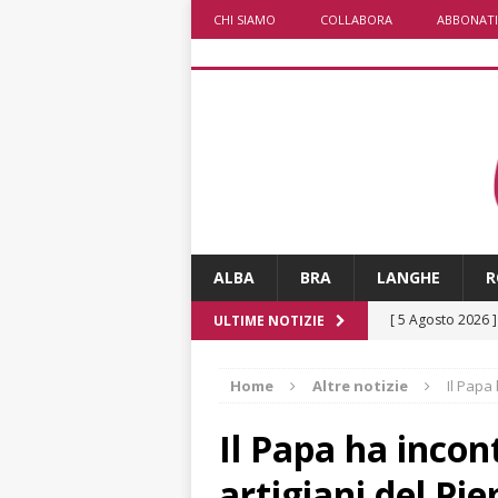
CHI SIAMO
COLLABORA
ABBONATI
ALBA
BRA
LANGHE
R
[ 5 Agosto 2026 
ULTIME NOTIZIE
ALTRE NOTIZIE
Home
Altre notizie
Il Papa
[ 5 Agosto 2026 
incendi
ALTRE
Il Papa ha incon
[ 5 Agosto 2026 
artigiani del Pi