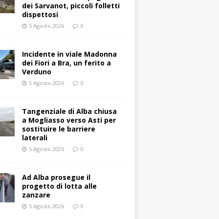
dei Sarvanot, piccoli folletti
dispettosi
5 Agosto 2026
0
Incidente in viale Madonna
dei Fiori a Bra, un ferito a
Verduno
5 Agosto 2026
0
Tangenziale di Alba chiusa
a Mogliasso verso Asti per
sostituire le barriere
laterali
5 Agosto 2026
0
Ad Alba prosegue il
progetto di lotta alle
zanzare
5 Agosto 2026
0