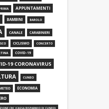
APPUNTAMENTI
PRIMA
I
BAMBINI
BAROLO
A
CANALE
CARABINIERI
CICLISMO
ASCO
CONCERTO
RTINA
COVID-19
ID-19 CORONAVIRUS
LTURA
CUNEO
ECONOMIA
METEO
ERO
IONE CRC (CASSA RISPARMIO DI CUNEO)