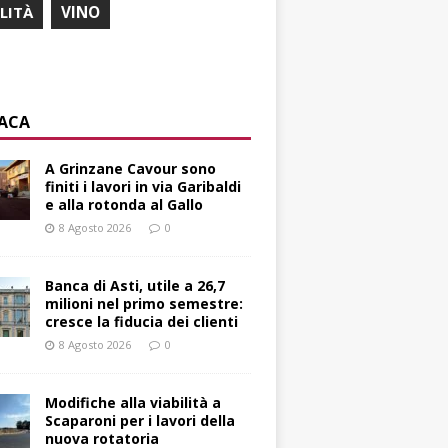
ILITÀ
VINO
ACA
A Grinzane Cavour sono
finiti i lavori in via Garibaldi
e alla rotonda al Gallo
8 Agosto 2026
0
Banca di Asti, utile a 26,7
milioni nel primo semestre:
cresce la fiducia dei clienti
8 Agosto 2026
0
Modifiche alla viabilità a
Scaparoni per i lavori della
nuova rotatoria