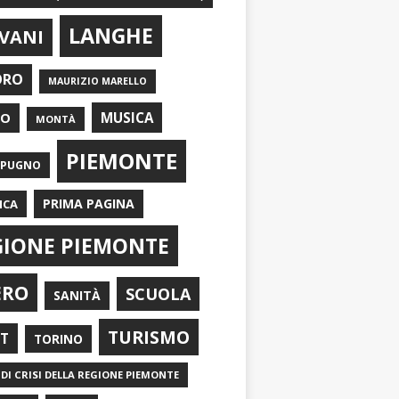
LANGHE
VANI
ORO
MAURIZIO MARELLO
EO
MUSICA
MONTÀ
PIEMONTE
APUGNO
PRIMA PAGINA
ICA
GIONE PIEMONTE
ERO
SCUOLA
SANITÀ
TURISMO
RT
TORINO
DI CRISI DELLA REGIONE PIEMONTE