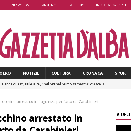
NECROLOGI
ANNUNCI
TACCUINO
INIZIATIVE SPECIALI
OERO
NOTIZIE
CULTURA
CRONACA
SPORT
]
Banca di Asti, utile a 26,7 milioni nel primo semestre: cresce la
i
ALTRE NOTIZIE
rocchino arrestato in flagranza per furto da Carabinieri
]
Modifiche alla viabilità a Scaparoni per i lavori della nuova
VIDEO
A
chino arrestato in
]
ITINERARI / Trenta chilometri su due ruote lungo il Belbo
rto da Carabinieri