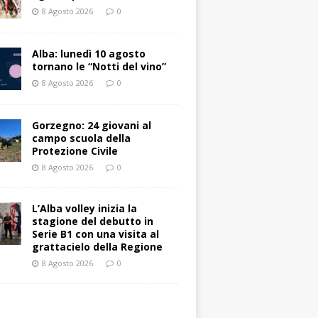
8 Agosto 2026
0
Alba: lunedì 10 agosto
tornano le “Notti del vino”
8 Agosto 2026
0
Gorzegno: 24 giovani al
campo scuola della
Protezione Civile
8 Agosto 2026
0
L’Alba volley inizia la
stagione del debutto in
Serie B1 con una visita al
grattacielo della Regione
8 Agosto 2026
0