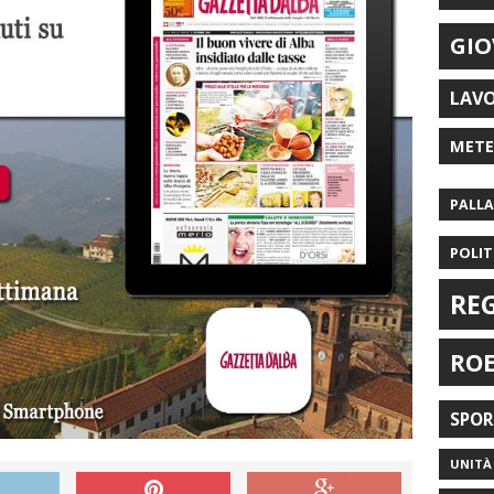
GIO
LAV
MET
PALL
POLIT
RE
RO
SPO
UNITÀ 