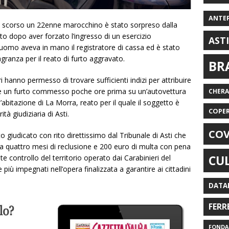
ANTE
io scorso un 22enne marocchino è stato sorpreso dalla
ito dopo aver forzato l’ingresso di un esercizio
AST
uomo aveva in mano il registratore di cassa ed è stato
granza per il reato di furto aggravato.
BR
i hanno permesso di trovare sufficienti indizi per attribuire
he un furto commesso poche ore prima su un’autovettura
CHER
n’abitazione di La Morra, reato per il quale il soggetto è
COPE
ità giudiziaria di Asti.
COV
o giudicato con rito direttissimo dal Tribunale di Asti che
quattro mesi di reclusione e 200 euro di multa con pena
CU
te controllo del territorio operato dai Carabinieri del
ù impegnati nell’opera finalizzata a garantire ai cittadini
DATA
FERR
FONDAZ