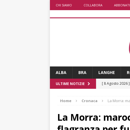
CHI SIAMO
COLLABORA
ABBONATI
ALBA
BRA
LANGHE
R
[ 8 Agosto 2026 
ULTIME NOTIZIE
fiducia dei client
Home
Cronaca
La Morra: ma
[ 8 Agosto 2026 
rotatoria
ALB
La Morra: maroc
[ 8 Agosto 2026 
flagranza per fu