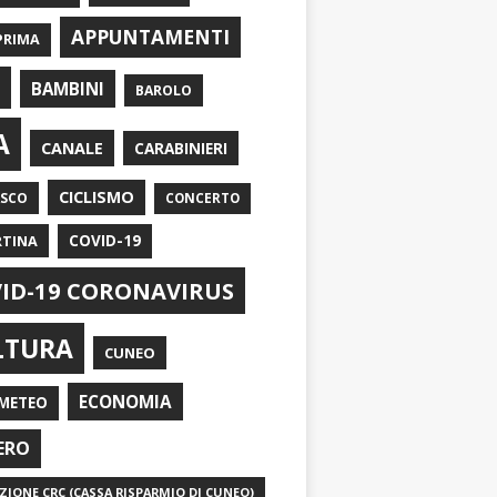
APPUNTAMENTI
PRIMA
I
BAMBINI
BAROLO
A
CANALE
CARABINIERI
CICLISMO
ASCO
CONCERTO
RTINA
COVID-19
ID-19 CORONAVIRUS
LTURA
CUNEO
ECONOMIA
METEO
ERO
IONE CRC (CASSA RISPARMIO DI CUNEO)