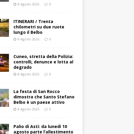
8 Agosto 2026
0
ITINERARI / Trenta
chilometri su due ruote
lungo il Belbo
8 Agosto 2026
0
Cuneo, stretta della Polizia:
controlli, denunce e lotta al
degrado
8 Agosto 2026
0
La festa di San Rocco
dimostra che Santo Stefano
Belbo è un paese attivo
8 Agosto 2026
0
Palio di Asti: da lunedì 10
agosto parte l’allestimento