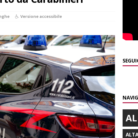
]
Cuneo, stretta della Polizia: controlli, denunce e lotta al
nghe
Versione accessibile
NACA
]
La festa di San Rocco dimostra che Santo Stefano Belbo è un
ANGHE
]
Palio di Asti: da lunedì 10 agosto parte l’allestimento
ALTRE
SEGUI
]
Alba: lunedì 10 agosto tornano le “Notti del vino”
ALBA
]
A Grinzane Cavour sono finiti i lavori in via Garibaldi e alla
NAVIG
ALBA
AL
ALT