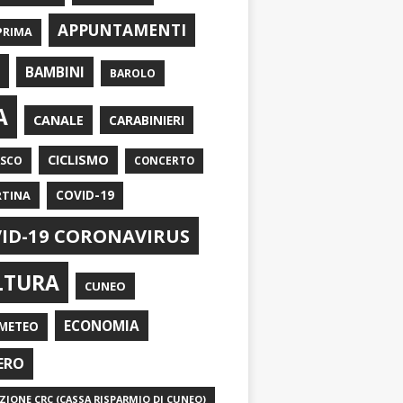
APPUNTAMENTI
PRIMA
I
BAMBINI
BAROLO
A
CANALE
CARABINIERI
CICLISMO
ASCO
CONCERTO
RTINA
COVID-19
ID-19 CORONAVIRUS
LTURA
CUNEO
ECONOMIA
METEO
ERO
IONE CRC (CASSA RISPARMIO DI CUNEO)