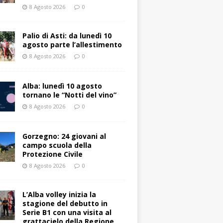
8 Agosto 2026
0
Palio di Asti: da lunedì 10
agosto parte l’allestimento
8 Agosto 2026
0
Alba: lunedì 10 agosto
tornano le “Notti del vino”
8 Agosto 2026
0
Gorzegno: 24 giovani al
campo scuola della
Protezione Civile
8 Agosto 2026
0
L’Alba volley inizia la
stagione del debutto in
Serie B1 con una visita al
grattacielo della Regione