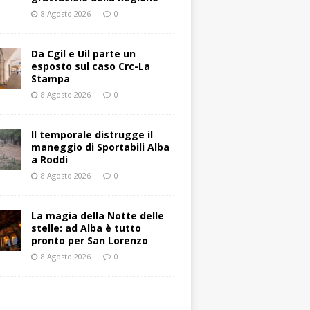
8 Agosto 2026
0
Da Cgil e Uil parte un
esposto sul caso Crc-La
Stampa
8 Agosto 2026
0
Il temporale distrugge il
maneggio di Sportabili Alba
a Roddi
8 Agosto 2026
0
La magia della Notte delle
stelle: ad Alba è tutto
pronto per San Lorenzo
8 Agosto 2026
0