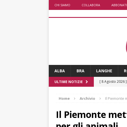
CHI SIAMO
COLLABORA
ABBONATI
ALBA
BRA
LANGHE
R
[ 8 Agosto 2026 
ULTIME NOTIZIE
degrado
CRO
Home
Archivio
Il Piemonte m
[ 8 Agosto 2026 
paese attivo
L
Il Piemonte met
[ 8 Agosto 2026 
per gli animali