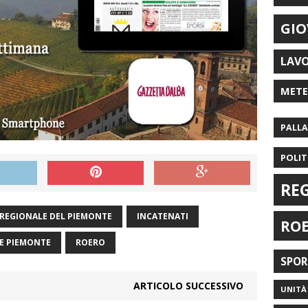
GIO
LAV
MET
PALL
POLIT
RE
 REGIONALE DEL PIEMONTE
INCATENATI
RO
E PIEMONTE
ROERO
SPO
ARTICOLO SUCCESSIVO
UNITÀ 