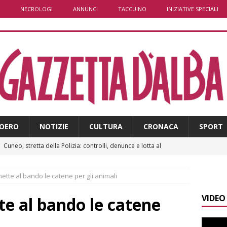
NECROLOGI
ANNUNCI
TACCUINO
INIZIATIVE SPECIALI
OERO
NOTIZIE
CULTURA
CRONACA
SPORT
]
Cuneo, stretta della Polizia: controlli, denunce e lotta al
NACA
ette al bando le catene per gli animali
]
La festa di San Rocco dimostra che Santo Stefano Belbo è un
VIDEO
ANGHE
te al bando le catene
]
Palio di Asti: da lunedì 10 agosto parte l’allestimento
ALTRE