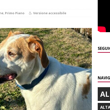
]
Alba: lunedì 10 agosto tornano le “Notti del vino”
ALBA
he
,
Primo Piano
Versione accessibile
]
Gorzegno: 24 giovani al campo scuola della Protezione Civile
]
L’Alba volley inizia la stagione del debutto in Serie B1 con una
ielo della Regione
ALBA
SEGUI
]
Da Cgil e Uil parte un esposto sul caso Crc-La Stampa
ALBA
]
Banca di Asti, utile a 26,7 milioni nel primo semestre: cresce la
i
ALTRE NOTIZIE
NAVIG
AL
ALT