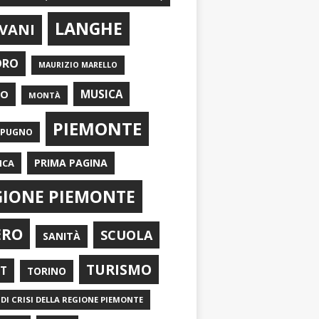
LANGHE
VANI
ORO
MAURIZIO MARELLO
EO
MUSICA
MONTÀ
PIEMONTE
APUGNO
PRIMA PAGINA
ICA
GIONE PIEMONTE
ERO
SCUOLA
SANITÀ
TURISMO
RT
TORINO
DI CRISI DELLA REGIONE PIEMONTE