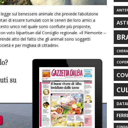
ANTE
 legge sul benessere animale che prevede l’abolizione
ietari di essere tumulati con le ceneri dei loro amici a
AST
esto unico nel quale sono confluite più proposte,
n voto bipartisan dal Consiglio regionale. «Il
Piemonte
–
BR
rende atto del fatto che gli animali sono soggetti
ietà e per migliaia di cittadini».
CHER
COPE
COV
CU
DATA
FERR
FONDAZ