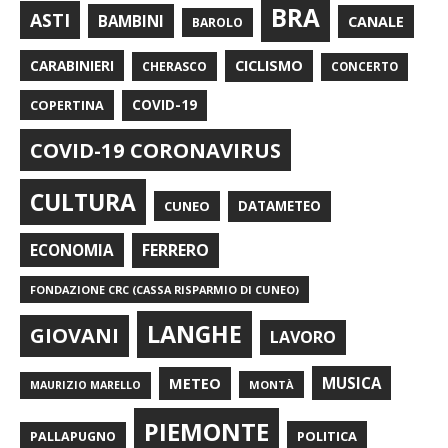
BRA
ASTI
BAMBINI
CANALE
BAROLO
CARABINIERI
CICLISMO
CHERASCO
CONCERTO
COPERTINA
COVID-19
COVID-19 CORONAVIRUS
CULTURA
CUNEO
DATAMETEO
FERRERO
ECONOMIA
FONDAZIONE CRC (CASSA RISPARMIO DI CUNEO)
LANGHE
GIOVANI
LAVORO
METEO
MUSICA
MONTÀ
MAURIZIO MARELLO
PIEMONTE
POLITICA
PALLAPUGNO