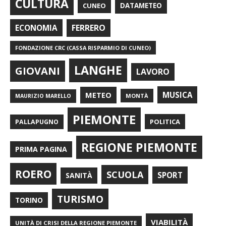
CULTURA
CUNEO
DATAMETEO
FERRERO
ECONOMIA
FONDAZIONE CRC (CASSA RISPARMIO DI CUNEO)
LANGHE
GIOVANI
LAVORO
METEO
MUSICA
MONTÀ
MAURIZIO MARELLO
PIEMONTE
POLITICA
PALLAPUGNO
REGIONE PIEMONTE
PRIMA PAGINA
ROERO
SCUOLA
SPORT
SANITÀ
TURISMO
TORINO
VIABILITÀ
UNITÀ DI CRISI DELLA REGIONE PIEMONTE