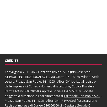
CREDITS
Copyright © 2015-2022 Gazzetta D'Alba. All Rights Reserved.
ST PAULS INTERNATIONAL S.R.L.
Via Giotto, 36 - 20145 Milano. Sede
Legale: Piazza San Paolo, 14 - 12051 Alba (CN) Iscritta al registro
delle Imprese di Cuneo - Numero di iscrizione, Codice Fiscale e
Partita IVA 02860520150. Capitale Sociale € 479.552 i.v. Società
soggetta a direzione e coordinamento di
Editoriale San Paolo
S.r.l.
-
Piazza San Paolo, 14 - 12051 Alba (CN) - P.IVA/Cod.fisc./Iscrizione
Registro Imprese di Cuneo 01660660042 - Capitale Sociale €