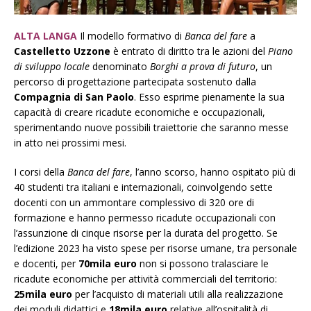
ALTA LANGA
Il modello formativo di
Banca del fare
a
Castelletto Uzzone
è entrato di diritto tra le azioni del
Piano
di sviluppo locale
denominato
Borghi a prova di futuro
, un
percorso di progettazione partecipata sostenuto dalla
Compagnia di San Paolo
. Esso esprime pienamente la sua
capacità di creare ricadute economiche e occupazionali,
sperimentando nuove possibili traiettorie che saranno messe
in atto nei prossimi mesi.
I corsi della
Banca del fare
, l’anno scorso, hanno ospitato più di
40 studenti tra italiani e internazionali, coinvolgendo sette
docenti con un ammontare complessivo di 320 ore di
formazione e hanno permesso ricadute occupazionali con
l’assunzione di cinque risorse per la durata del progetto. Se
l’edizione 2023 ha visto spese per risorse umane, tra personale
e docenti, per
70mila euro
non si possono tralasciare le
ricadute economiche per attività commerciali del territorio:
25mila euro
per l’acquisto di materiali utili alla realizzazione
dei moduli didattici e
18mila euro
relative all’ospitalità di