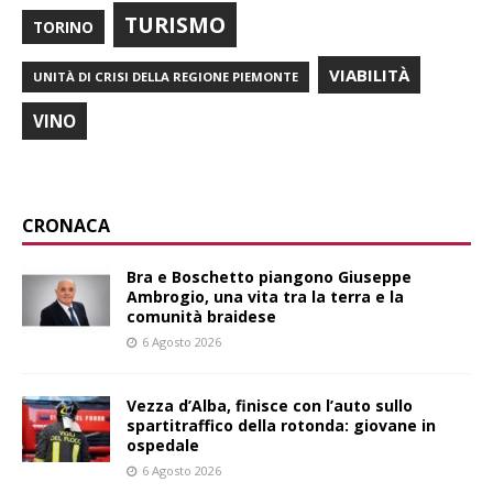
TURISMO
TORINO
VIABILITÀ
UNITÀ DI CRISI DELLA REGIONE PIEMONTE
VINO
CRONACA
Bra e Boschetto piangono Giuseppe
Ambrogio, una vita tra la terra e la
comunità braidese
6 Agosto 2026
Vezza d’Alba, finisce con l’auto sullo
spartitraffico della rotonda: giovane in
ospedale
6 Agosto 2026