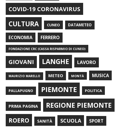
COVID-19 CORONAVIRUS
CULTURA
CUNEO
DATAMETEO
FERRERO
ECONOMIA
FONDAZIONE CRC (CASSA RISPARMIO DI CUNEO)
LANGHE
GIOVANI
LAVORO
METEO
MUSICA
MONTÀ
MAURIZIO MARELLO
PIEMONTE
POLITICA
PALLAPUGNO
REGIONE PIEMONTE
PRIMA PAGINA
ROERO
SCUOLA
SPORT
SANITÀ