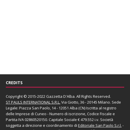
CREDITS
Copyright © 2015-2022 Gazzetta D'Alba. All Rights Reserved.
ST PAULS INTERNATIONAL S.R.L.
Via Giotto, 36 - 20145 Milano. Sede
Legale: Piazza San Paolo, 14 - 12051 Alba (CN) Iscritta al registro
delle Imprese di Cuneo - Numero di iscrizione, Codice Fiscale e
Partita IVA 02860520150. Capitale Sociale € 479.552 i.v. Società
soggetta a direzione e coordinamento di
Editoriale San Paolo
S.r.l.
-