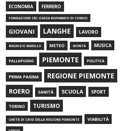
FERRERO
ECONOMIA
FONDAZIONE CRC (CASSA RISPARMIO DI CUNEO)
LANGHE
GIOVANI
LAVORO
METEO
MUSICA
MONTÀ
MAURIZIO MARELLO
PIEMONTE
POLITICA
PALLAPUGNO
REGIONE PIEMONTE
PRIMA PAGINA
ROERO
SCUOLA
SPORT
SANITÀ
TURISMO
TORINO
VIABILITÀ
UNITÀ DI CRISI DELLA REGIONE PIEMONTE