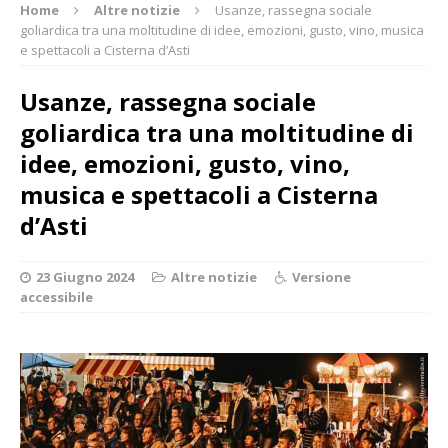
Home
Altre notizie
Usanze, rassegna sociale
goliardica tra una moltitudine di idee, emozioni, gusto, vino, musica
e spettacoli a Cisterna d’Asti
Usanze, rassegna sociale
goliardica tra una moltitudine di
idee, emozioni, gusto, vino,
musica e spettacoli a Cisterna
d’Asti
23 Giugno 2024
Altre notizie
Versione
accessibile