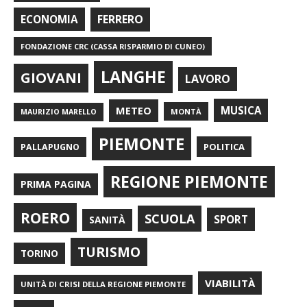
FERRERO
ECONOMIA
FONDAZIONE CRC (CASSA RISPARMIO DI CUNEO)
LANGHE
GIOVANI
LAVORO
METEO
MUSICA
MONTÀ
MAURIZIO MARELLO
PIEMONTE
POLITICA
PALLAPUGNO
REGIONE PIEMONTE
PRIMA PAGINA
ROERO
SCUOLA
SPORT
SANITÀ
TURISMO
TORINO
VIABILITÀ
UNITÀ DI CRISI DELLA REGIONE PIEMONTE