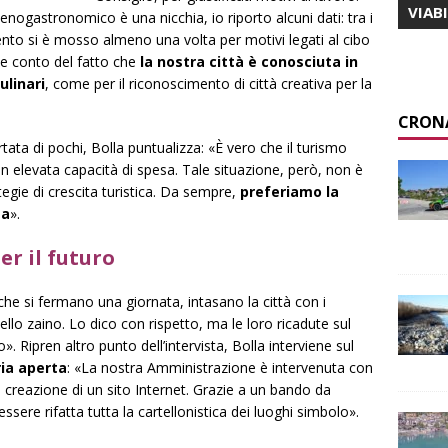
VIAB
nogastronomico è una nicchia, io riporto alcuni dati: tra i
r cento si è mosso almeno una volta per motivi legati al cibo
ne conto del fatto che
la nostra città è conosciuta in
ulinari
, come per il riconoscimento di città creativa per la
CRON
tata di pochi, Bolla puntualizza: «È vero che il turismo
 elevata capacità di spesa. Tale situazione, però, non è
ategie di crescita turistica. Da sempre,
preferiamo la
sa
».
er il futuro
che si fermano una giornata, intasano la città con i
ello zaino. Lo dico con rispetto, ma le loro ricadute sul
. Ripren altro punto dell’intervista, Bolla interviene sul
ria aperta
: «La nostra Amministrazione è intervenuta con
a creazione di un sito Internet. Grazie a un bando da
sere rifatta tutta la cartellonistica dei luoghi simbolo».