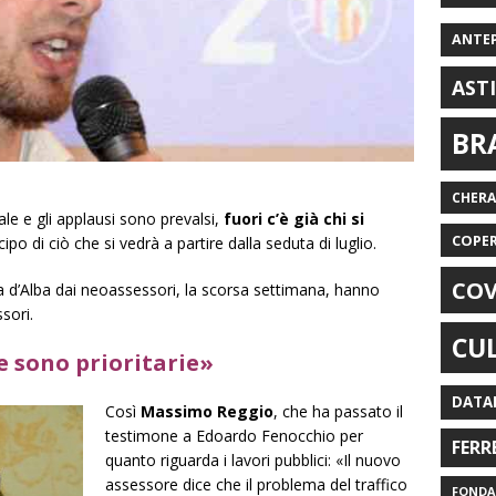
ANTE
AST
BR
CHER
nale e gli applausi sono prevalsi,
fuori c’è già chi si
COPE
ipo di ciò che si vedrà a partire dalla seduta di luglio.
COV
 d’Alba
dai neoassessori, la scorsa settimana, hanno
sori.
CU
e sono prioritarie»
DATA
Così
Massimo Reggio
, che ha passato il
testimone a Edoardo Fenocchio per
FERR
quanto riguarda i lavori pubblici: «Il nuovo
assessore dice che il problema del traffico
FONDAZ