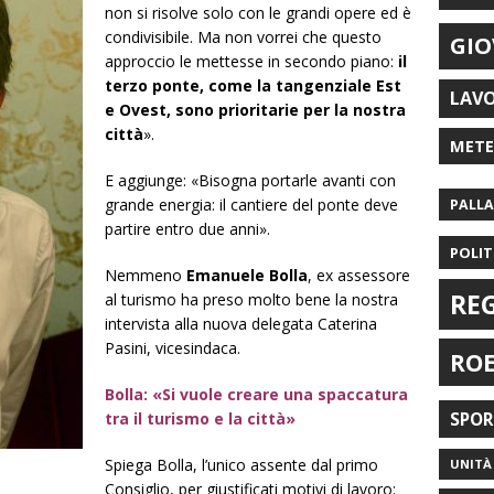
non si risolve solo con le grandi opere ed è
condivisibile. Ma non vorrei che questo
GIO
approccio le mettesse in secondo piano:
il
terzo ponte, come la tangenziale Est
LAV
e Ovest, sono prioritarie per la nostra
città
».
MET
E aggiunge: «Bisogna portarle avanti con
grande energia: il cantiere del ponte deve
PALL
partire entro due anni».
POLIT
Nemmeno
Emanuele Bolla
, ex assessore
RE
al turismo ha preso molto bene la nostra
intervista alla nuova delegata Caterina
Pasini, vicesindaca.
RO
Bolla: «Si vuole creare una spaccatura
tra il turismo e la città»
SPO
Spiega Bolla, l’unico assente dal primo
UNITÀ 
Consiglio, per giustificati motivi di lavoro: