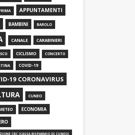
APPUNTAMENTI
PRIMA
I
BAMBINI
BAROLO
A
CANALE
CARABINIERI
CICLISMO
ASCO
CONCERTO
RTINA
COVID-19
ID-19 CORONAVIRUS
LTURA
CUNEO
ECONOMIA
METEO
ERO
IONE CRC (CASSA RISPARMIO DI CUNEO)