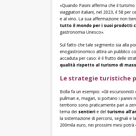
«Quando Pasini afferma che il turismo e
viaggiatori italiani, nel 2023, il 58 pe
e al vino. La sua affermazione non tie
tutto il mondo per i suoi prodotti c
gastronomia Unesco».
Sul fatto che tale segmento sia alla por
enogastronomico attira un pubblico con
accaduta per caso: è il frutto delle str
qualità rispetto al turismo di mas
Le strategie turistiche p
Bolla fa un esempio: «Gli escursionisti 
pullman e, magari, si portano i panini n
territorio sono praticamente pari a zero»
tema dei
sentieri
e del
turismo all’a
la sistemazione di percorsi, segnali e l
200mila euro, nei prossimi mesi potrà es