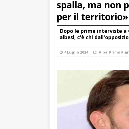
spalla, ma non p
pittura e scultur
[ 7 Agosto 2026 
per il territorio»
[ 7 Agosto 2026 
Dopo le prime interviste a 
responsabile dell
albesi, c'è chi dall'opposiz
[ 7 Agosto 2026 
rotatoria
ALB
4 Luglio 2024
Alba
,
Primo Pia
[ 7 Agosto 2026 ]
Mariano Trisano
[ 7 Agosto 2026 
nella torrida sfi