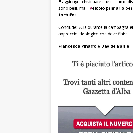
E aggiunge: «Insinuare che ci siamo disi
sono belli, ma il
v
eicolo primario per
tartufo
».
Conclude: «Già durante la campagna elet
approccio ideologico che deve finire: il
Francesca Pinaffo
e
Davide Barile