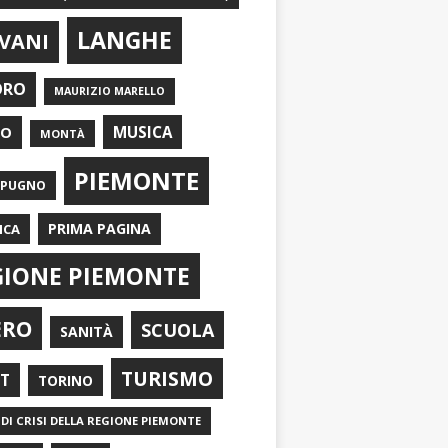
LANGHE
VANI
ORO
MAURIZIO MARELLO
EO
MUSICA
MONTÀ
PIEMONTE
APUGNO
PRIMA PAGINA
ICA
GIONE PIEMONTE
ERO
SCUOLA
SANITÀ
TURISMO
RT
TORINO
DI CRISI DELLA REGIONE PIEMONTE