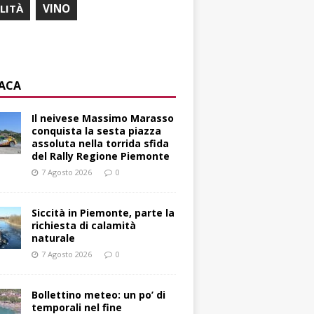
ILITÀ
VINO
ACA
Il neivese Massimo Marasso
conquista la sesta piazza
assoluta nella torrida sfida
del Rally Regione Piemonte
7 Agosto 2026
0
Siccità in Piemonte, parte la
richiesta di calamità
naturale
7 Agosto 2026
0
Bollettino meteo: un po’ di
temporali nel fine