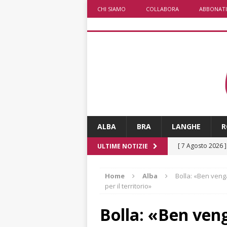
CHI SIAMO
COLLABORA
ABBONATI
ALBA
BRA
LANGHE
R
[ 7 Agosto 2026 
ULTIME NOTIZIE
CRONACA
Home
Alba
Bolla: «Ben venga
[ 7 Agosto 2026 
per il territorio»
caldo è sempre 
Bolla: «Ben veng
[ 7 Agosto 2026 