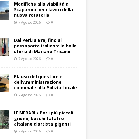
Modifiche alla viabilità a
Scaparoni per i lavori della
nuova rotatoria
7 Agosto 2026
0
​Dal Perù a Bra, fino al
passaporto italiano: la bella
storia di Mariano Trisano
7 Agosto 2026
0
Plauso del questore e
dell’Amministrazione
comunale alla Polizia Locale
7 Agosto 2026
0
ITINERARI / Per i più piccoli:
gnomi, boschi fatati e
altalene d’artista giganti
7 Agosto 2026
0