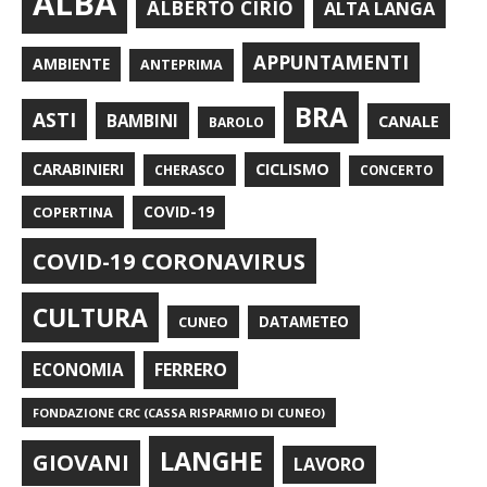
ALBA
ALBERTO CIRIO
ALTA LANGA
APPUNTAMENTI
AMBIENTE
ANTEPRIMA
BRA
ASTI
BAMBINI
CANALE
BAROLO
CARABINIERI
CICLISMO
CHERASCO
CONCERTO
COPERTINA
COVID-19
COVID-19 CORONAVIRUS
CULTURA
CUNEO
DATAMETEO
FERRERO
ECONOMIA
FONDAZIONE CRC (CASSA RISPARMIO DI CUNEO)
LANGHE
GIOVANI
LAVORO