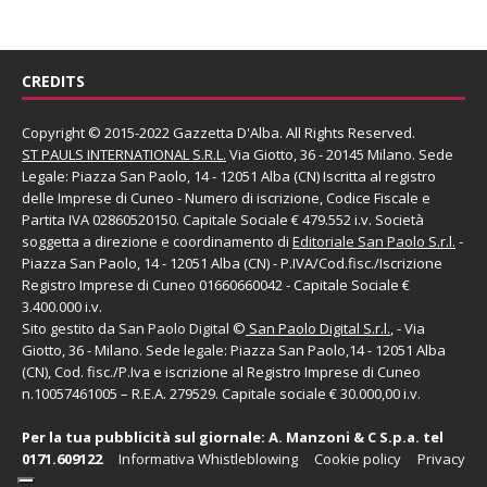
CREDITS
Copyright © 2015-2022 Gazzetta D'Alba. All Rights Reserved.
ST PAULS INTERNATIONAL S.R.L.
Via Giotto, 36 - 20145 Milano. Sede
Legale: Piazza San Paolo, 14 - 12051 Alba (CN) Iscritta al registro
delle Imprese di Cuneo - Numero di iscrizione, Codice Fiscale e
Partita IVA 02860520150. Capitale Sociale € 479.552 i.v. Società
soggetta a direzione e coordinamento di
Editoriale San Paolo
S.r.l.
-
Piazza San Paolo, 14 - 12051 Alba (CN) - P.IVA/Cod.fisc./Iscrizione
Registro Imprese di Cuneo 01660660042 - Capitale Sociale €
3.400.000 i.v.
Sito gestito da
San Paolo Digital
©
San Paolo Digital S.r.l.
, - Via
Giotto, 36 - Milano. Sede legale: Piazza San Paolo,14 - 12051 Alba
(CN), Cod. fisc./P.Iva e iscrizione al Registro Imprese di Cuneo
n.10057461005 – R.E.A. 279529. Capitale sociale € 30.000,00 i.v.
Per la tua pubblicità sul giornale:
A. Manzoni & C S.p.a.
tel
0171.609122
Informativa Whistleblowing
Cookie policy
Privacy