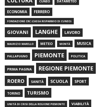
CULTURA
CUNEO
DATAMETEO
FERRERO
ECONOMIA
FONDAZIONE CRC (CASSA RISPARMIO DI CUNEO)
LANGHE
GIOVANI
LAVORO
METEO
MUSICA
MONTÀ
MAURIZIO MARELLO
PIEMONTE
POLITICA
PALLAPUGNO
REGIONE PIEMONTE
PRIMA PAGINA
ROERO
SCUOLA
SPORT
SANITÀ
TURISMO
TORINO
VIABILITÀ
UNITÀ DI CRISI DELLA REGIONE PIEMONTE