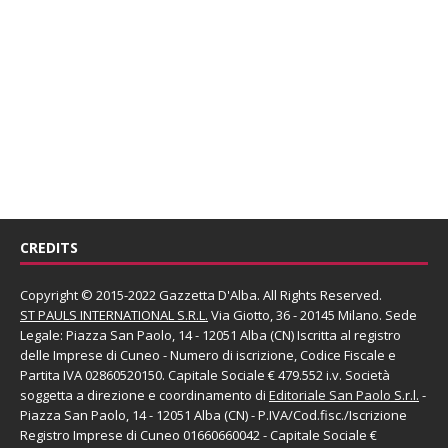
CREDITS
Copyright © 2015-2022 Gazzetta D'Alba. All Rights Reserved.
ST PAULS INTERNATIONAL S.R.L.
Via Giotto, 36 - 20145 Milano. Sede
Legale: Piazza San Paolo, 14 - 12051 Alba (CN) Iscritta al registro
delle Imprese di Cuneo - Numero di iscrizione, Codice Fiscale e
Partita IVA 02860520150. Capitale Sociale € 479.552 i.v. Società
soggetta a direzione e coordinamento di
Editoriale San Paolo
S.r.l.
-
Piazza San Paolo, 14 - 12051 Alba (CN) - P.IVA/Cod.fisc./Iscrizione
Registro Imprese di Cuneo 01660660042 - Capitale Sociale €