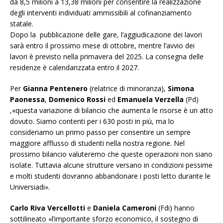
da 8,5 milioni a 13,38 milioni per consentire la realizzazione
degli interventi individuati ammissibili al cofinanziamento
statale.
Dopo la pubblicazione delle gare, l’aggiudicazione dei lavori
sarà entro il prossimo mese di ottobre, mentre l’avvio dei
lavori è previsto nella primavera del 2025. La consegna delle
residenze è calendarizzata entro il 2027.
Per
Gianna Pentenero
(relatrice di minoranza),
Simona
Paonessa
,
Domenico Rossi
ed
Emanuela Verzella
(Pd)
,«questa variazione di bilancio che aumenta le risorse è un atto
dovuto. Siamo contenti per i 630 posti in più, ma lo
consideriamo un primo passo per consentire un sempre
maggiore afflusso di studenti nella nostra regione. Nel
prossimo bilancio valuteremo che queste operazioni non siano
isolate. Tuttavia alcune strutture versano in condizioni pessime
e molti studenti dovranno abbandonare i posti letto durante le
Universiadi».
Carlo Riva Vercellotti
e
Daniela Cameroni
(Fdi) hanno
sottilineato «l’importante sforzo economico, il sostegno di