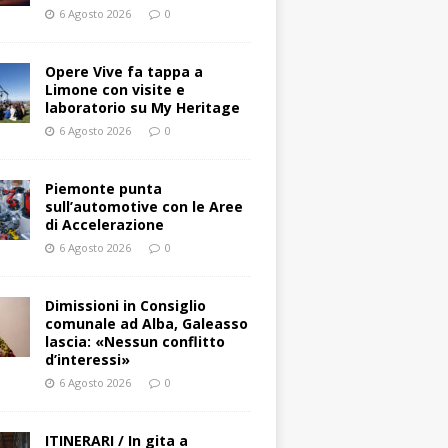
6 Agosto 2026
0
Opere Vive fa tappa a
Limone con visite e
laboratorio su My Heritage
6 Agosto 2026
0
Piemonte punta
sull’automotive con le Aree
di Accelerazione
6 Agosto 2026
0
Dimissioni in Consiglio
comunale ad Alba, Galeasso
lascia: «Nessun conflitto
d’interessi»
6 Agosto 2026
0
ITINERARI / In gita a