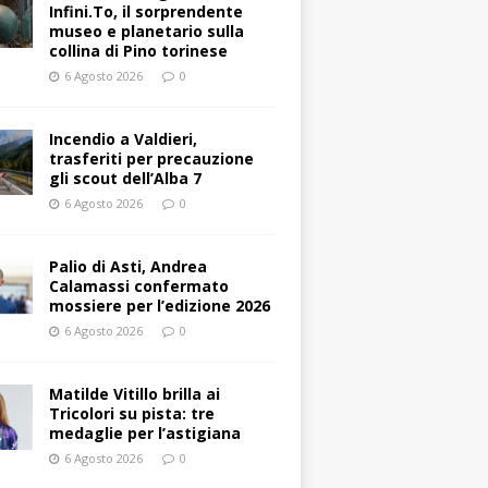
Infini.To, il sorprendente
museo e planetario sulla
collina di Pino torinese
6 Agosto 2026
0
Incendio a Valdieri,
trasferiti per precauzione
gli scout dell’Alba 7
6 Agosto 2026
0
Palio di Asti, Andrea
Calamassi confermato
mossiere per l’edizione 2026
6 Agosto 2026
0
Matilde Vitillo brilla ai
Tricolori su pista: tre
medaglie per l’astigiana
6 Agosto 2026
0