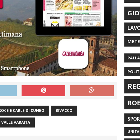
GIO
LAV
MET
PALL
POLIT
RE
RO
OCE E CARLE DI CUNEO
BIVACCO
SPO
VALLE VARAITA
UNITÀ 