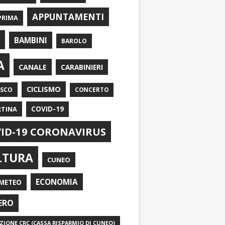
APPUNTAMENTI
PRIMA
I
BAMBINI
BAROLO
A
CANALE
CARABINIERI
CICLISMO
ASCO
CONCERTO
RTINA
COVID-19
ID-19 CORONAVIRUS
LTURA
CUNEO
ECONOMIA
METEO
ERO
IONE CRC (CASSA RISPARMIO DI CUNEO)