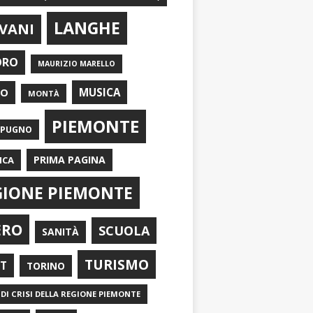
LANGHE
VANI
ORO
MAURIZIO MARELLO
EO
MUSICA
MONTÀ
PIEMONTE
APUGNO
PRIMA PAGINA
ICA
GIONE PIEMONTE
ERO
SCUOLA
SANITÀ
TURISMO
RT
TORINO
DI CRISI DELLA REGIONE PIEMONTE