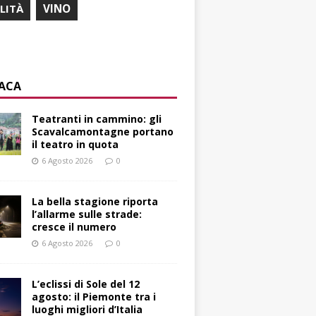
ILITÀ
VINO
ACA
Teatranti in cammino: gli
Scavalcamontagne portano
il teatro in quota
6 Agosto 2026
0
La bella stagione riporta
l’allarme sulle strade:
cresce il numero
6 Agosto 2026
0
L’eclissi di Sole del 12
agosto: il Piemonte tra i
luoghi migliori d’Italia