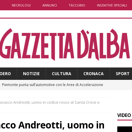
NECROLOGI
ANNUNCI
TACCUINO
INIZIATIVE SPECIALI
OERO
NOTIZIE
CULTURA
CRONACA
SPORT
]
Piemonte punta sull’automotive con le Aree di Accelerazione
E
 bivacco Andreotti, uomo in codice rosso al Santa Croce e
]
Dimissioni in Consiglio comunale ad Alba, Galeasso lascia:
VIDEO
 d’interessi»
ALBA
acco Andreotti, uomo in
]
ITINERARI / In gita a Infini.To, il sorprendente museo e