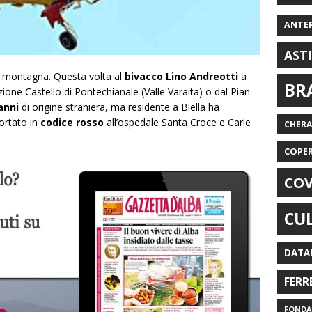
ANTE
AST
 montagna. Questa volta al
bivacco Lino Andreotti
a
BR
azione Castello di Pontechianale (Valle Varaita) o dal Pian
anni
di origine straniera, ma residente a Biella ha
ortato in
codice rosso
all’ospedale Santa Croce e Carle
CHER
COPE
COV
CU
DATA
FERR
FONDAZ