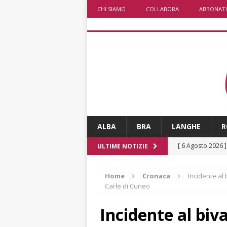
CHI SIAMO
COLLABORA
ABBONATI
ALBA
BRA
LANGHE
R
[ 6 Agosto 2026 
ULTIME NOTIZIE
ALTRE NOTIZI
Home
Cronaca
Incidente al
[ 6 Agosto 2026 
Carle di Cuneo
«Nessun conflitto
Incidente al biv
[ 6 Agosto 2026 