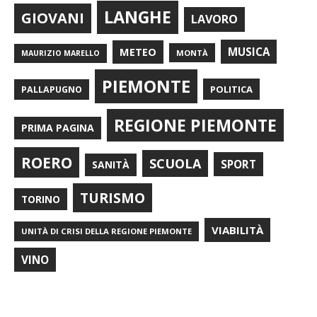
LANGHE
GIOVANI
LAVORO
METEO
MUSICA
MONTÀ
MAURIZIO MARELLO
PIEMONTE
POLITICA
PALLAPUGNO
REGIONE PIEMONTE
PRIMA PAGINA
ROERO
SCUOLA
SPORT
SANITÀ
TURISMO
TORINO
VIABILITÀ
UNITÀ DI CRISI DELLA REGIONE PIEMONTE
VINO