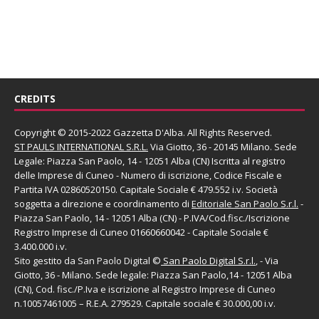
CREDITS
Copyright © 2015-2022 Gazzetta D'Alba. All Rights Reserved.
ST PAULS INTERNATIONAL S.R.L.
Via Giotto, 36 - 20145 Milano. Sede
Legale: Piazza San Paolo, 14 - 12051 Alba (CN) Iscritta al registro
delle Imprese di Cuneo - Numero di iscrizione, Codice Fiscale e
Partita IVA 02860520150. Capitale Sociale € 479.552 i.v. Società
soggetta a direzione e coordinamento di
Editoriale San Paolo
S.r.l.
-
Piazza San Paolo, 14 - 12051 Alba (CN) - P.IVA/Cod.fisc./Iscrizione
Registro Imprese di Cuneo 01660660042 - Capitale Sociale €
3.400.000 i.v.
Sito gestito da
San Paolo Digital
©
San Paolo Digital S.r.l.
, - Via
Giotto, 36 - Milano. Sede legale: Piazza San Paolo,14 - 12051 Alba
(CN), Cod. fisc./P.Iva e iscrizione al Registro Imprese di Cuneo
n.10057461005 – R.E.A. 279529. Capitale sociale € 30.000,00 i.v.