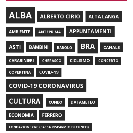
ALBA
ALBERTO CIRIO
ALTA LANGA
APPUNTAMENTI
AMBIENTE
ANTEPRIMA
BRA
ASTI
BAMBINI
CANALE
BAROLO
CARABINIERI
CICLISMO
CHERASCO
CONCERTO
COPERTINA
COVID-19
COVID-19 CORONAVIRUS
CULTURA
CUNEO
DATAMETEO
FERRERO
ECONOMIA
FONDAZIONE CRC (CASSA RISPARMIO DI CUNEO)