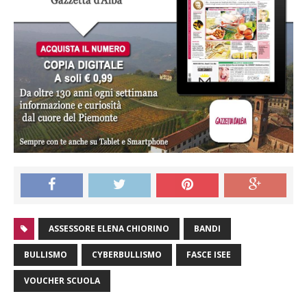
ASSESSORE ELENA CHIORINO
BANDI
BULLISMO
CYBERBULLISMO
FASCE ISEE
VOUCHER SCUOLA