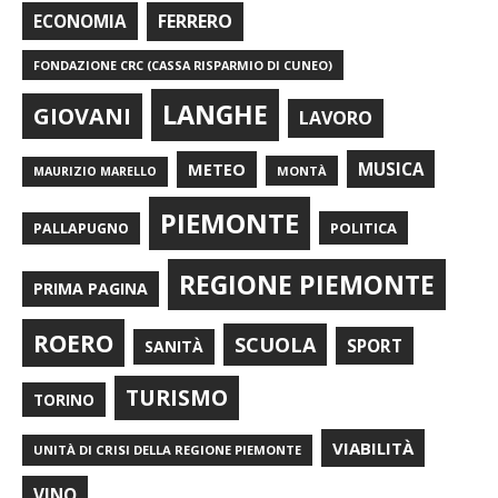
FERRERO
ECONOMIA
FONDAZIONE CRC (CASSA RISPARMIO DI CUNEO)
LANGHE
GIOVANI
LAVORO
METEO
MUSICA
MONTÀ
MAURIZIO MARELLO
PIEMONTE
POLITICA
PALLAPUGNO
REGIONE PIEMONTE
PRIMA PAGINA
ROERO
SCUOLA
SPORT
SANITÀ
TURISMO
TORINO
VIABILITÀ
UNITÀ DI CRISI DELLA REGIONE PIEMONTE
VINO