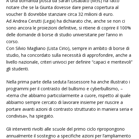
A una domanda posta da Sarah Disabato (M5s) ha fatto
notare che se la Giunta dovesse dare piena copertura al
voucher B dovrebbe stanziare circa 32 milioni di euro.
Ad Andrea Cerutti (Lega) ha dichiarato che, anche se non ci
sono ancora le proiezioni definitive, si ritiene di coprire il 100%
delle domande di borse di studio universitarie per l’anno in
corso.
Con Silvio Magliano (Lista Cirio), sempre in ambito di borse di
studio, ha concordato sulla necessità di approfondire, anche a
livello nazionale, criteri univoci per definire “capaci e meritevoli”
gli studenti.
Nella prima parte della seduta l’assessore ha anche illustrato i
programmi per il contrasto del bullismo e cyberbullismo, –
«tema che abbiamo particolarmente a cuore, rispetto al quale
abbiamo sempre cercato di lavorare insieme per riuscire a
portare avanti azioni di contrasto strutturato in maniera seria e
condivisa», ha spiegato.
Gli interventi rivolti alle scuole del primo ciclo ripropongono
annualmente il sostegno a specifiche azioni per l’ampliamento