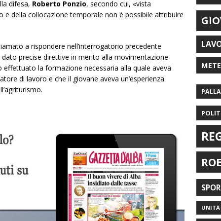
lla difesa,
Roberto Ponzio
, secondo cui, «vista
nio e della collocazione temporale non è possibile attribuire
GIO
LAV
hiamato a rispondere nell’interrogatorio precedente
r dato precise direttive in merito alla movimentazione
MET
no effettuato la formazione necessaria alla quale aveva
atore di lavoro e che il giovane aveva un’esperienza
l’agrit
urismo.
PALL
POLIT
RE
RO
SPO
UNITÀ 