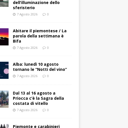
dell’illuminazione dello
sferisterio
7 Agosto 2026
0
Abitare il piemontese / La
parola della settimana è
Bifa
7 Agosto 2026
0
Alba: lunedì 10 agosto
tornano le “Notti del vino”
7 Agosto 2026
0
Dal 13 al 16 agosto a
Priocca c’è la Sagra della
costata di vitello
7 Agosto 2026
0
Piemonte e carabinieri