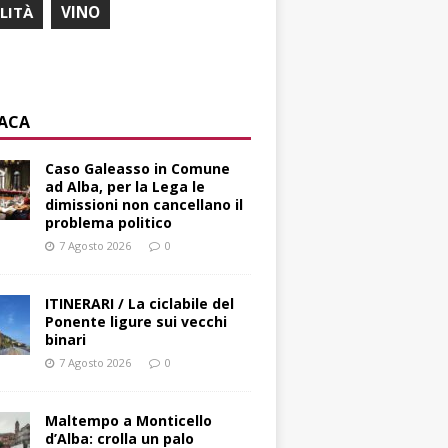
ILITÀ
VINO
ACA
Caso Galeasso in Comune
ad Alba, per la Lega le
dimissioni non cancellano il
problema politico
7 Agosto 2026
0
ITINERARI / La ciclabile del
Ponente ligure sui vecchi
binari
7 Agosto 2026
0
Maltempo a Monticello
d’Alba: crolla un palo