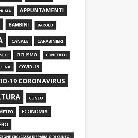
APPUNTAMENTI
PRIMA
I
BAMBINI
BAROLO
A
CANALE
CARABINIERI
CICLISMO
ASCO
CONCERTO
RTINA
COVID-19
ID-19 CORONAVIRUS
LTURA
CUNEO
ECONOMIA
METEO
ERO
IONE CRC (CASSA RISPARMIO DI CUNEO)