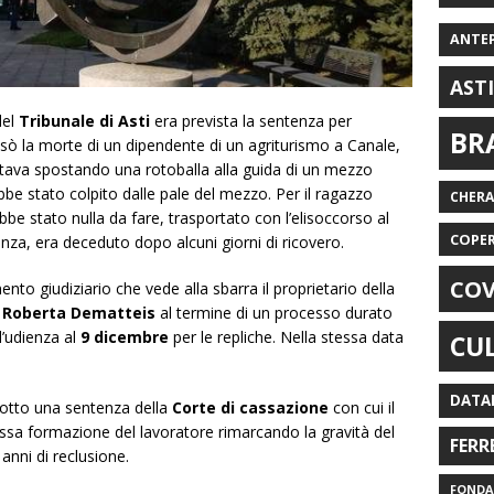
ANTE
AST
del
Tribunale di Asti
era prevista la sentenza per
BR
usò la morte di un dipendente di un agriturismo a Canale,
stava spostando una rotoballa alla guida di un mezzo
be stato colpito dalle pale del mezzo. Per il ragazzo
CHER
 stato nulla da fare, trasportato con l’elisoccorso al
COPE
enza, era deceduto dopo alcuni giorni di ricovero.
COV
nto giudiziario che vede alla sbarra il proprietario della
e
Roberta Dematteis
al termine di un processo durato
l’udienza al
9 dicembre
per le repliche. Nella stessa data
CU
DATA
otto una sentenza della
Corte di cassazione
con cui il
ssa formazione del lavoratore rimarcando la gravità del
FERR
anni di reclusione.
FONDAZ