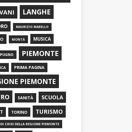
LANGHE
VANI
ORO
MAURIZIO MARELLO
EO
MUSICA
MONTÀ
PIEMONTE
APUGNO
PRIMA PAGINA
ICA
GIONE PIEMONTE
ERO
SCUOLA
SANITÀ
TURISMO
RT
TORINO
DI CRISI DELLA REGIONE PIEMONTE