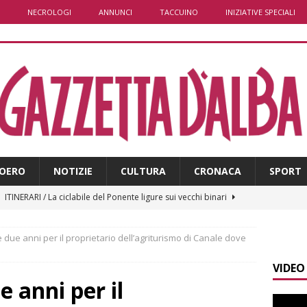
NECROLOGI
ANNUNCI
TACCUINO
INIZIATIVE SPECIALI
OERO
NOTIZIE
CULTURA
CRONACA
SPORT
]
ITINERARI / La ciclabile del Ponente ligure sui vecchi binari
 due anni per il proprietario dell’agriturismo di Canale dove
]
Maltempo a Monticello d’Alba: crolla un palo dell’illuminazione
VIDEO
PRIMO PIANO
 anni per il
]
Abitare il piemontese / La parola della settimana è Bifa