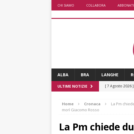
CHI SIAMO
COLLABORA
ABBONATI
ALBA
BRA
LANGHE
R
[ 7 Agosto 2026 
ULTIME NOTIZIE
ALTRE NOTIZIE
Home
Cronaca
La Pm chiede
[ 7 Agosto 2026 
morì Giacomo Rosso
dello sferisterio
La Pm chiede due
[ 7 Agosto 2026 