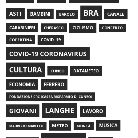
BRA
ASTI
BAMBINI
CANALE
BAROLO
CARABINIERI
CICLISMO
CHERASCO
CONCERTO
COPERTINA
COVID-19
COVID-19 CORONAVIRUS
CULTURA
CUNEO
DATAMETEO
FERRERO
ECONOMIA
FONDAZIONE CRC (CASSA RISPARMIO DI CUNEO)
LANGHE
GIOVANI
LAVORO
METEO
MUSICA
MONTÀ
MAURIZIO MARELLO