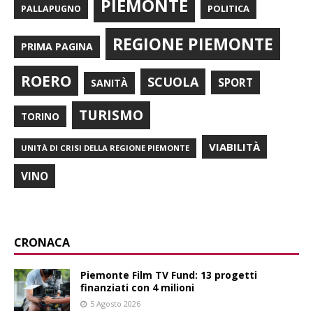
PIEMONTE
POLITICA
PALLAPUGNO
REGIONE PIEMONTE
PRIMA PAGINA
ROERO
SCUOLA
SPORT
SANITÀ
TURISMO
TORINO
VIABILITÀ
UNITÀ DI CRISI DELLA REGIONE PIEMONTE
VINO
CRONACA
Piemonte Film TV Fund: 13 progetti
finanziati con 4 milioni
5 Agosto 2026