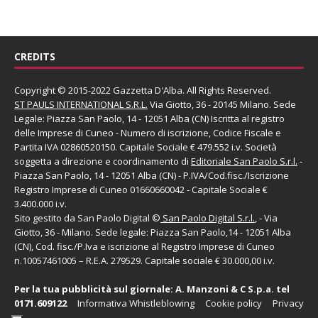
CREDITS
Copyright © 2015-2022 Gazzetta D'Alba. All Rights Reserved.
ST PAULS INTERNATIONAL S.R.L.
Via Giotto, 36 - 20145 Milano. Sede
Legale: Piazza San Paolo, 14 - 12051 Alba (CN) Iscritta al registro
delle Imprese di Cuneo - Numero di iscrizione, Codice Fiscale e
Partita IVA 02860520150. Capitale Sociale € 479.552 i.v. Società
soggetta a direzione e coordinamento di
Editoriale San Paolo
S.r.l.
-
Piazza San Paolo, 14 - 12051 Alba (CN) - P.IVA/Cod.fisc./Iscrizione
Registro Imprese di Cuneo 01660660042 - Capitale Sociale €
3.400.000 i.v.
Sito gestito da
San Paolo Digital
©
San Paolo Digital S.r.l.
, - Via
Giotto, 36 - Milano. Sede legale: Piazza San Paolo,14 - 12051 Alba
(CN), Cod. fisc./P.Iva e iscrizione al Registro Imprese di Cuneo
n.10057461005 – R.E.A. 279529. Capitale sociale € 30.000,00 i.v.
Per la tua pubblicità sul giornale:
A. Manzoni & C S.p.a.
tel
0171.609122
Informativa Whistleblowing
Cookie policy
Privacy