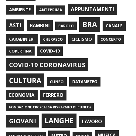
APPUNTAMENTI
AMBIENTE
ANTEPRIMA
BRA
ASTI
BAMBINI
CANALE
BAROLO
CARABINIERI
CICLISMO
CHERASCO
CONCERTO
COPERTINA
COVID-19
COVID-19 CORONAVIRUS
CULTURA
CUNEO
DATAMETEO
FERRERO
ECONOMIA
FONDAZIONE CRC (CASSA RISPARMIO DI CUNEO)
LANGHE
GIOVANI
LAVORO
METEO
MUSICA
MONTÀ