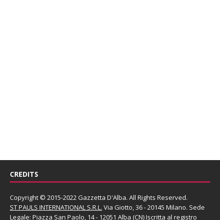
CREDITS
Copyright © 2015-2022 Gazzetta D'Alba. All Rights Reserved.
ST PAULS INTERNATIONAL S.R.L.
Via Giotto, 36 - 20145 Milano. Sede
Legale: Piazza San Paolo, 14 - 12051 Alba (CN) Iscritta al registro