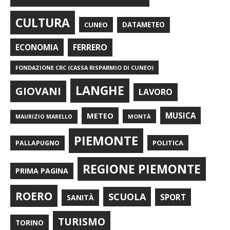
CULTURA
CUNEO
DATAMETEO
FERRERO
ECONOMIA
FONDAZIONE CRC (CASSA RISPARMIO DI CUNEO)
LANGHE
GIOVANI
LAVORO
METEO
MUSICA
MONTÀ
MAURIZIO MARELLO
PIEMONTE
POLITICA
PALLAPUGNO
REGIONE PIEMONTE
PRIMA PAGINA
ROERO
SCUOLA
SPORT
SANITÀ
TURISMO
TORINO