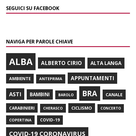
SEGUICI SU FACEBOOK
NAVIGA PER PAROLE CHIAVE
ALBA
ALBERTO CIRIO
ALTA LANGA
APPUNTAMENTI
AMBIENTE
ANTEPRIMA
BRA
ASTI
BAMBINI
CANALE
BAROLO
CARABINIERI
CICLISMO
CHERASCO
CONCERTO
COPERTINA
COVID-19
COVID-19 CORONAVIRUS