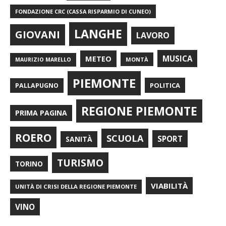
FONDAZIONE CRC (CASSA RISPARMIO DI CUNEO)
LANGHE
GIOVANI
LAVORO
METEO
MUSICA
MONTÀ
MAURIZIO MARELLO
PIEMONTE
POLITICA
PALLAPUGNO
REGIONE PIEMONTE
PRIMA PAGINA
ROERO
SCUOLA
SPORT
SANITÀ
TURISMO
TORINO
VIABILITÀ
UNITÀ DI CRISI DELLA REGIONE PIEMONTE
VINO