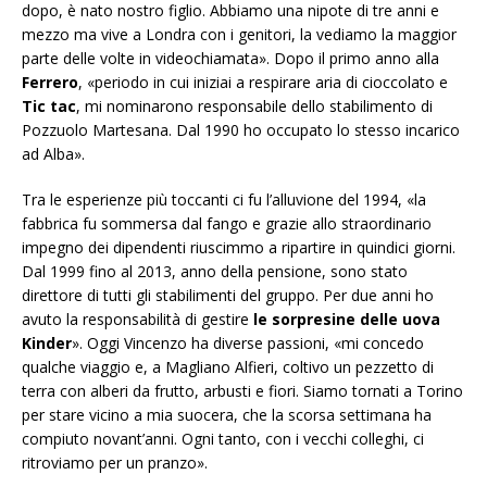
dopo, è nato nostro figlio. Abbiamo una nipote di tre anni e
mezzo ma vive a Londra con i genitori, la vediamo la maggior
parte delle volte in videochiamata». Dopo il primo anno alla
Ferrero
, «periodo in cui iniziai a respirare aria di cioccolato e
Tic tac
, mi nominarono responsabile dello stabilimento di
Pozzuolo Martesana. Dal 1990 ho occupato lo stesso incarico
ad Alba».
Tra le esperienze più toccanti ci fu l’alluvione del 1994, «la
fabbrica fu sommersa dal fango e grazie allo straordinario
impegno dei dipendenti riuscimmo a ripartire in quindici giorni.
Dal 1999 fino al 2013, anno della pensione, sono stato
direttore di tutti gli stabilimenti del gruppo. Per due anni ho
avuto la responsabilità di gestire
le sorpresine delle uova
Kinder
». Oggi Vincenzo ha diverse passioni, «mi concedo
qualche viaggio e, a Magliano Alfieri, coltivo un pezzetto di
terra con alberi da frutto, arbusti e fiori. Siamo tornati a Torino
per stare vicino a mia suocera, che la scorsa settimana ha
compiuto novant’anni. Ogni tanto, con i vecchi colleghi, ci
ritroviamo per un pranzo».