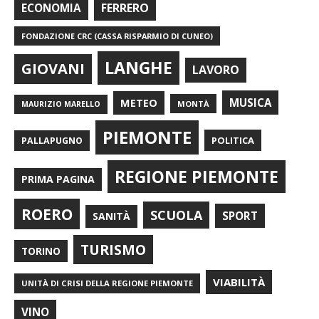
FERRERO
ECONOMIA
FONDAZIONE CRC (CASSA RISPARMIO DI CUNEO)
LANGHE
GIOVANI
LAVORO
METEO
MUSICA
MONTÀ
MAURIZIO MARELLO
PIEMONTE
POLITICA
PALLAPUGNO
REGIONE PIEMONTE
PRIMA PAGINA
ROERO
SCUOLA
SPORT
SANITÀ
TURISMO
TORINO
VIABILITÀ
UNITÀ DI CRISI DELLA REGIONE PIEMONTE
VINO