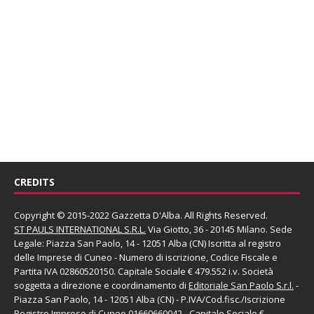
CREDITS
Copyright © 2015-2022 Gazzetta D'Alba. All Rights Reserved.
ST PAULS INTERNATIONAL S.R.L.
Via Giotto, 36 - 20145 Milano. Sede
Legale: Piazza San Paolo, 14 - 12051 Alba (CN) Iscritta al registro
delle Imprese di Cuneo - Numero di iscrizione, Codice Fiscale e
Partita IVA 02860520150. Capitale Sociale € 479.552 i.v. Società
soggetta a direzione e coordinamento di
Editoriale San Paolo
S.r.l.
-
Piazza San Paolo, 14 - 12051 Alba (CN) - P.IVA/Cod.fisc./Iscrizione
Registro Imprese di Cuneo 01660660042 - Capitale Sociale €