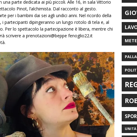
una parte dedicata ai più piccoli. Alle 16, in sala Vittorio
pettacolo
Pinot, l’alchimista
. Dal racconto al gesto.
GIO
te per i bambini dai sei agli undici anni. Nel ricordo della
, i partecipa
nti dipingeranno un lungo rotolo di tela e, al
LAV
. Per lo spettacolo la partecipazione è libera, mentre chi
vrà scrivere a
prenotazioni@beppe fenoglio22.it
MET
tà.
PALL
POLIT
RE
RO
SPO
UNITÀ 