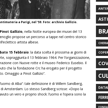
ANTE
AST
ntimateria a Parigi, nel ‘59. Foto: archivio Gallizio.
BR
Pinot Gallizio
, nella Notte europea dei musei del 13
Fenoglio propose un percorso a tappe nel centro storico
l’eclettico artista albese.
CHER
bato 15 febbraio
: la data scelta è prossima ai giorni di
COPE
rte, sopraggiunta il 13 febbraio 1964. Per l’organizzazione,
COV
aborazione con Nuove rotte e il museo Federico Eusebio. Il
uto che la fondazione Crc ha erogato per il progetto
sto. Omaggio a Pinot Gallizio”.
CU
o, l’uomo di Alba”: tale definizione è di Willem Sandberg,
DATA
um di Amsterdam. Lo stesso Sandberg scrisse: «Dopo la
 avuto un vero e proprio shock: l’uomo e l’opera sono la
FERR
FONDAZ