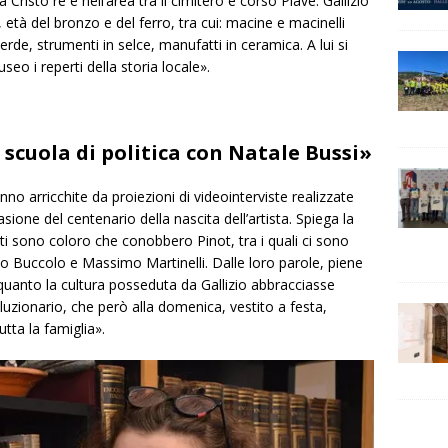
za Cristo re e nell’area tra il cimitero e corso Piave.
Gallizio
, età del bronzo e del ferro, tra cui: macine e macinelli
a verde, strumenti in selce, manufatti in ceramica. A lui si
seo i reperti della storia locale».
 scuola
di
politica
con
Natale Bussi
»
nno arricchite da proiezioni di videointerviste realizzate
ione del centenario della nascita dell’artista. Spiega la
ti sono coloro che conobbero Pinot, tra i quali ci sono
io Buccolo e Massimo Martinelli. Dalle loro parole, piene
 quanto la cultura posseduta da Gallizio abbracciasse
luzionario, che però alla domenica, vestito a festa,
ta la famiglia».