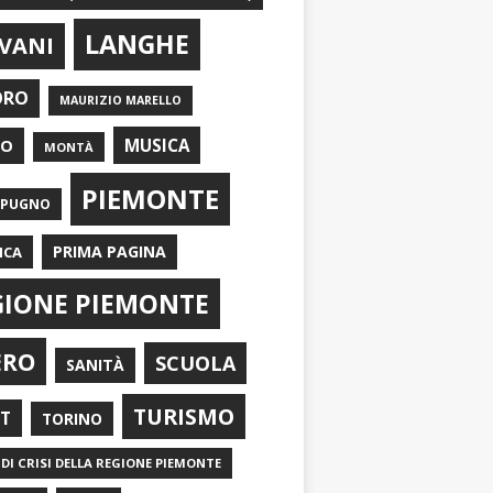
LANGHE
VANI
ORO
MAURIZIO MARELLO
EO
MUSICA
MONTÀ
PIEMONTE
APUGNO
PRIMA PAGINA
ICA
GIONE PIEMONTE
ERO
SCUOLA
SANITÀ
TURISMO
RT
TORINO
DI CRISI DELLA REGIONE PIEMONTE