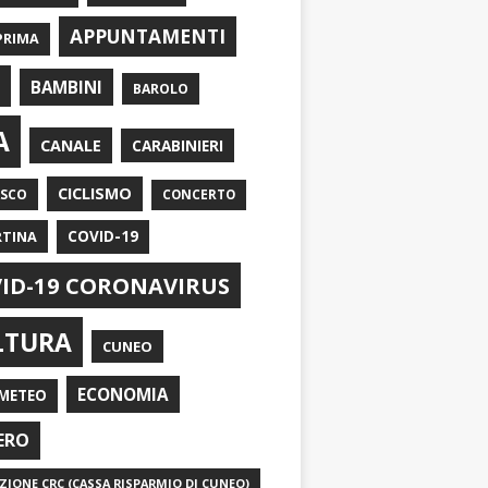
APPUNTAMENTI
PRIMA
I
BAMBINI
BAROLO
A
CANALE
CARABINIERI
CICLISMO
ASCO
CONCERTO
RTINA
COVID-19
ID-19 CORONAVIRUS
LTURA
CUNEO
ECONOMIA
METEO
ERO
IONE CRC (CASSA RISPARMIO DI CUNEO)