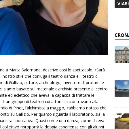
VIAB
CRON
ieme a Marta Salomone, descrive così lo spettacolo: «Sarà
il nostro stile che coniuga il teatro danza e il teatro di
 di Gallizio, pittore, archeologo, inventore di profumi e
ne ci siamo basate sul materiale d’archivio presente al centro
nte ed eclettico che aveva la capacità di trattare le
di un gruppo di teatro i cui attori si incontravano alla
rdio di
Pinot, l’alchimista
a maggio, «abbiamo notato che
nto su Gallizio. Per quanto riguarda il laboratorio, sia la
 in maniera spontanea. Quasi come una danza, come diceva
l collettivo riproporrà la doppia esperienza con gli alunni