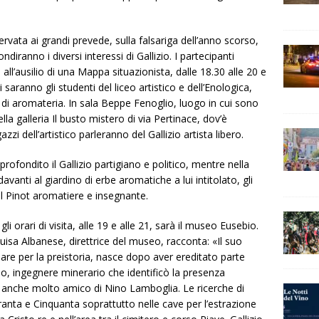
ervata ai grandi prevede, sulla falsariga dell’anno scorso,
ndiranno i diversi interessi di Gallizio. I partecipanti
ll’ausilio di una Mappa situazionist
a, dalle 18.30 alle 20 e
i saranno gli studenti del liceo artistico e dell’Enologica,
so di aromateria. In sala Beppe Fenoglio, luogo in cui sono
ella galleria Il busto mistero di via Pertinace, dov’è
agazzi dell’artistico parleranno del Gallizio artista libero.
ofondito il Gallizio partigiano e politico, mentre nella
vanti al giardino di erbe aromatiche a lui intitolato, gli
el Pinot aromatiere e insegnante.
li orari di visita, alle 19 e alle 21, sarà il museo Eusebio.
Luisa Albanese, direttrice del museo, racconta: «Il suo
olare per la preistoria, nasce dopo aver ereditato parte
rso, ingegnere minerario che identificò la presenza
ra anche molto amico di Nino Lamboglia. Le ricerche di
aranta e Cinquanta soprattutto nelle cave per l’estrazione