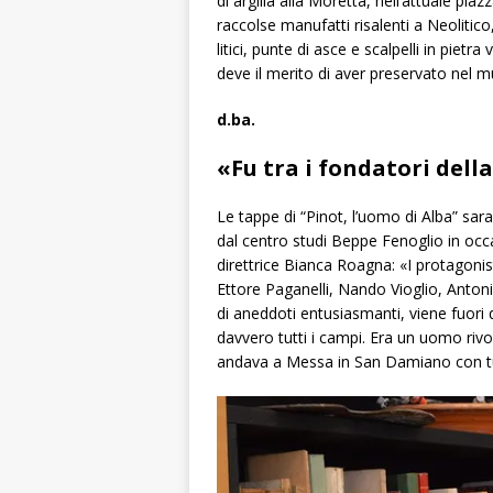
di argilla alla Moretta, nell’attuale piaz
raccolse manufatti risalenti a Neolitico
litici, punte di asce e scalpelli in pietr
deve il merito di aver preservato nel mu
d.ba.
«Fu tra i
fondatori
della
Le tappe di “Pinot, l’uomo di Alba” sara
dal centro studi Beppe Fenoglio in occas
direttrice Bianca Roagna: «I protagonis
Ettore Paganelli, Nando Vioglio, Anton
di aneddoti entusiasmanti, viene fuori
davvero tutti i campi. Era un uomo rivo
andava a Messa in San Damiano con tut