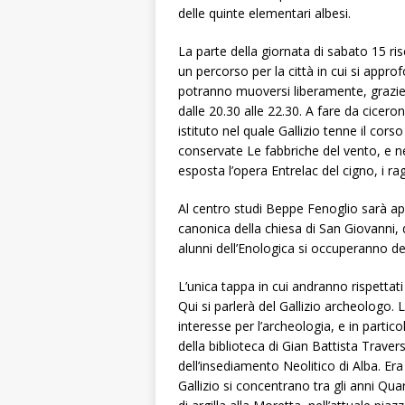
delle quinte elementari albesi.
La parte della giornata di
sabato 15
ris
un percorso per la città in cui si approfo
potranno muoversi liberamente, grazie a
dalle 20.30 alle 22.30. A fare da ciceron
istituto nel quale Gallizio tenne il cor
conservate
Le fabbriche del vento
, e n
esposta l’opera
Entrelac del cigno
, i r
Al centro studi Beppe Fenoglio sarà appr
canonica della chiesa di San Giovanni, da
alunni dell’Enologica si occuperanno d
L’unica tappa in cui andranno rispettati g
Qui si parlerà del Gallizio archeologo. 
interesse per l’archeologia, e in partic
della biblioteca di Gian Battista Trave
dell’insediamento Neolitico di Alba. E
Gallizio si concentrano tra gli anni Qu