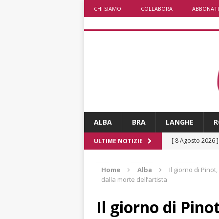
CHI SIAMO
COLLABORA
ABBONATI
ALBA
BRA
LANGHE
R
[ 8 Agosto 2026 
ULTIME NOTIZIE
rotatoria
ALB
Home
Alba
Il giorno di Pinot
[ 8 Agosto 2026 
dalla morte dell’artista
LANGHE
Il giorno di Pino
[ 8 Agosto 2026 