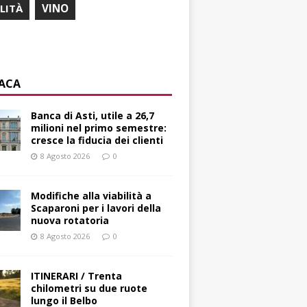
ILITÀ
VINO
ACA
Banca di Asti, utile a 26,7
milioni nel primo semestre:
cresce la fiducia dei clienti
8 Agosto 2026
0
Modifiche alla viabilità a
Scaparoni per i lavori della
nuova rotatoria
8 Agosto 2026
0
ITINERARI / Trenta
chilometri su due ruote
lungo il Belbo