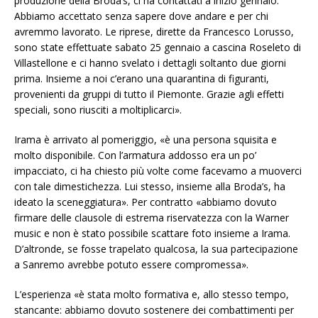
produzione della Broda’s, ci ha contattati a inizio gennaio.
Abbiamo accettato senza sapere dove andare e per chi
avremmo lavorato. Le riprese, dirette da Francesco Lorusso,
sono state effettuate sabato 25 gennaio a cascina Roseleto di
Villastellone e ci hanno svelato i dettagli soltanto due giorni
prima. Insieme a noi c’erano una quarantina di figuranti,
provenienti da gruppi di tutto il Piemonte. Grazie agli effetti
speciali, sono riusciti a moltiplicarci».
Irama è arrivato al pomeriggio, «è una persona squisita e
molto disponibile. Con l’armatura addosso era un po’
impacciato, ci ha chiesto più volte come facevamo a muoverci
con tale dimestichezza. Lui stesso, insieme alla Broda’s, ha
ideato la sceneggiatura». Per contratto «abbiamo dovuto
firmare delle clausole di estrema riservatezza con la Warner
music e non è stato possibile scattare foto insieme a Irama.
D’altronde, se fosse trapelato qualcosa, la sua partecipazione
a Sanremo avrebbe potuto essere compromessa».
L’esperienza «è stata molto formativa e, allo stesso tempo,
stancante: abbiamo dovuto sostenere dei combattimenti per