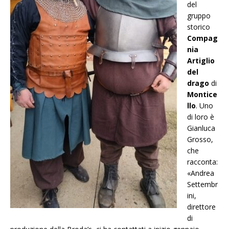
del
gruppo
storico
Compag
nia
Artiglio
del
drago
di
Montice
llo
. Uno
di loro è
Gianluca
Grosso,
che
racconta:
«Andrea
Settembr
ini,
direttore
di