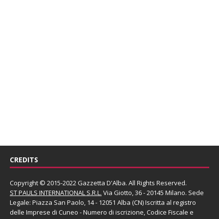
CREDITS
Copyright © 2015-2022 Gazzetta D'Alba. All Rights Reserved.
ST PAULS INTERNATIONAL S.R.L.
Via Giotto, 36 - 20145 Milano. Sede
Legale: Piazza San Paolo, 14 - 12051 Alba (CN) Iscritta al registro
delle Imprese di Cuneo - Numero di iscrizione, Codice Fiscale e