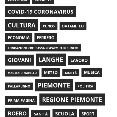
COVID-19 CORONAVIRUS
CULTURA
CUNEO
DATAMETEO
FERRERO
ECONOMIA
FONDAZIONE CRC (CASSA RISPARMIO DI CUNEO)
LANGHE
GIOVANI
LAVORO
METEO
MUSICA
MONTÀ
MAURIZIO MARELLO
PIEMONTE
POLITICA
PALLAPUGNO
REGIONE PIEMONTE
PRIMA PAGINA
ROERO
SCUOLA
SPORT
SANITÀ