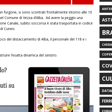
ANTE
un furgone, si sono scontrati frontalmente intorno alle 10
 nel Comune di Vezza d’Alba. Ad avere la peggio una
AST
ione Canale, subito soccorsa è stata trasportata in codice
 di Cuneo.
BR
fuoco del distaccamento di Alba, il personale del 118 e i
CHER
COPE
truire l’esatta dinamica del sinistro.
COV
CU
DATA
FERR
FONDAZ