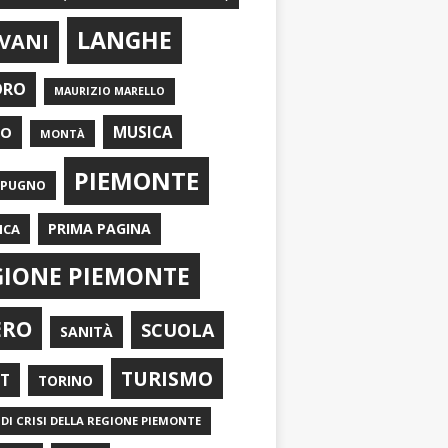
LANGHE
VANI
ORO
MAURIZIO MARELLO
EO
MUSICA
MONTÀ
PIEMONTE
APUGNO
PRIMA PAGINA
ICA
GIONE PIEMONTE
ERO
SCUOLA
SANITÀ
TURISMO
RT
TORINO
DI CRISI DELLA REGIONE PIEMONTE