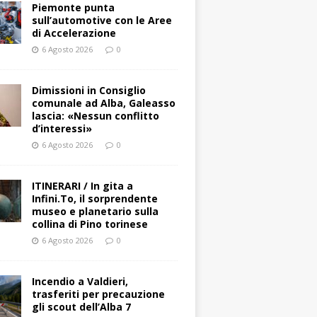
Piemonte punta
sull’automotive con le Aree
di Accelerazione
6 Agosto 2026
0
Dimissioni in Consiglio
comunale ad Alba, Galeasso
lascia: «Nessun conflitto
d’interessi»
6 Agosto 2026
0
ITINERARI / In gita a
Infini.To, il sorprendente
museo e planetario sulla
collina di Pino torinese
6 Agosto 2026
0
Incendio a Valdieri,
trasferiti per precauzione
gli scout dell’Alba 7