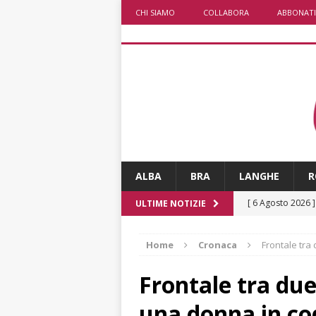
CHI SIAMO
COLLABORA
ABBONATI
ALBA
BRA
LANGHE
R
[ 6 Agosto 2026 
ULTIME NOTIZIE
rotonda: giovan
Home
Cronaca
Frontale tra
[ 6 Agosto 2026 
numero
ALTRE
Frontale tra due
[ 6 Agosto 2026 
una donna in co