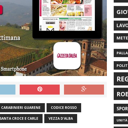
GIO
LAV
MET
PALL
POLIT
RE
RO
CARABINIERI GUARENE
CODICE ROSSO
SPO
SANTA CROCE E CARLE
VEZZA D'ALBA
UNITÀ 