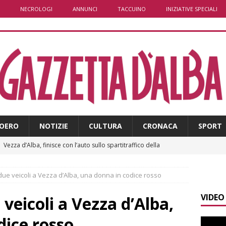
NECROLOGI
ANNUNCI
TACCUINO
INIZIATIVE SPECIALI
OERO
NOTIZIE
CULTURA
CRONACA
SPORT
]
Vezza d’Alba, finisce con l’auto sullo spartitraffico della
e in ospedale
CRONACA
 due veicoli a Vezza d’Alba, una donna in codice rosso
]
La bella stagione riporta l’allarme sulle strade: cresce il
VIDEO
 NOTIZIE
 veicoli a Vezza d’Alba,
]
Piemonte punta sull’automotive con le Aree di Accelerazione
dice rosso