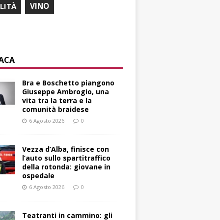
ILITÀ
VINO
ACA
Bra e Boschetto piangono
Giuseppe Ambrogio, una
vita tra la terra e la
comunità braidese
6 Agosto 2026
0
Vezza d’Alba, finisce con
l’auto sullo spartitraffico
della rotonda: giovane in
ospedale
6 Agosto 2026
0
Teatranti in cammino: gli