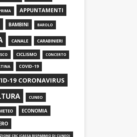
APPUNTAMENTI
PRIMA
I
BAMBINI
BAROLO
A
CANALE
CARABINIERI
CICLISMO
ASCO
CONCERTO
RTINA
COVID-19
ID-19 CORONAVIRUS
LTURA
CUNEO
ECONOMIA
METEO
ERO
IONE CRC (CASSA RISPARMIO DI CUNEO)