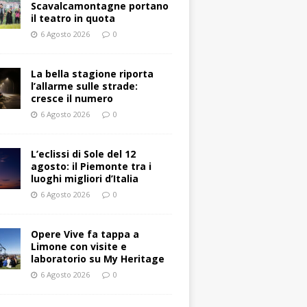
Scavalcamontagne portano
il teatro in quota
6 Agosto 2026
0
La bella stagione riporta
l’allarme sulle strade:
cresce il numero
6 Agosto 2026
0
L’eclissi di Sole del 12
agosto: il Piemonte tra i
luoghi migliori d’Italia
6 Agosto 2026
0
Opere Vive fa tappa a
Limone con visite e
laboratorio su My Heritage
6 Agosto 2026
0