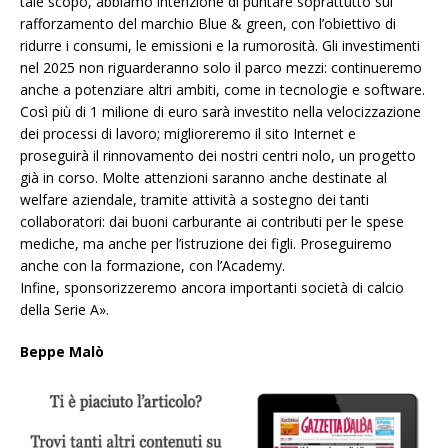
tale scopo, abbiamo intenzione di puntare soprattutto
sul
rafforzamento del
marchio Blue & green, con
l’obiettivo
di
ridurre i consumi, le
emissioni e la rumorosità.
Gli investimenti
nel 2025
non riguarderanno solo il parco mezzi: continueremo
anche a potenziare altri ambiti
, come in tecnologie e
software.
Così più di 1 milione
di euro sarà investito
nella velocizzazione
dei processi di lavoro; miglioreremo il sito Internet e
proseguirà il
rinnovamento dei nostri
centri nolo,
un progetto
già
in corso. Molte attenzioni saranno anche destinate al
welfare
aziendale, tramite
attività a sostegno dei tanti
collaboratori: dai buoni
carburante ai contributi per le spese
mediche, ma anche
per l’istruzione dei figli.
Proseguiremo
anche con la formazione, con l’Academy.
Infine, sponsorizzeremo ancora
importanti società di c
alcio
della Serie A».
Beppe Malò