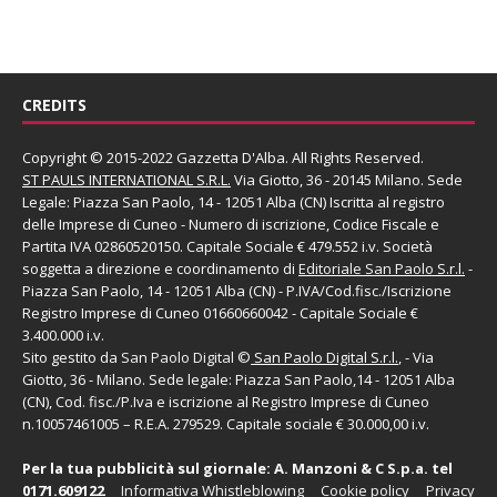
CREDITS
Copyright © 2015-2022 Gazzetta D'Alba. All Rights Reserved.
ST PAULS INTERNATIONAL S.R.L.
Via Giotto, 36 - 20145 Milano. Sede
Legale: Piazza San Paolo, 14 - 12051 Alba (CN) Iscritta al registro
delle Imprese di Cuneo - Numero di iscrizione, Codice Fiscale e
Partita IVA 02860520150. Capitale Sociale € 479.552 i.v. Società
soggetta a direzione e coordinamento di
Editoriale San Paolo
S.r.l.
-
Piazza San Paolo, 14 - 12051 Alba (CN) - P.IVA/Cod.fisc./Iscrizione
Registro Imprese di Cuneo 01660660042 - Capitale Sociale €
3.400.000 i.v.
Sito gestito da
San Paolo Digital
©
San Paolo Digital S.r.l.
, - Via
Giotto, 36 - Milano. Sede legale: Piazza San Paolo,14 - 12051 Alba
(CN), Cod. fisc./P.Iva e iscrizione al Registro Imprese di Cuneo
n.10057461005 – R.E.A. 279529. Capitale sociale € 30.000,00 i.v.
Per la tua pubblicità sul giornale:
A. Manzoni & C S.p.a.
tel
0171.609122
Informativa Whistleblowing
Cookie policy
Privacy