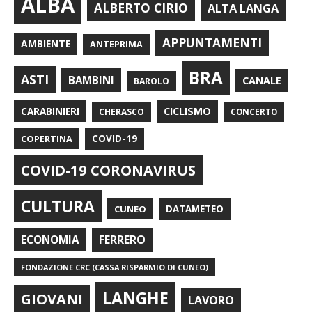
ALBA
ALBERTO CIRIO
ALTA LANGA
APPUNTAMENTI
AMBIENTE
ANTEPRIMA
BRA
ASTI
BAMBINI
CANALE
BAROLO
CARABINIERI
CICLISMO
CHERASCO
CONCERTO
COPERTINA
COVID-19
COVID-19 CORONAVIRUS
CULTURA
CUNEO
DATAMETEO
FERRERO
ECONOMIA
FONDAZIONE CRC (CASSA RISPARMIO DI CUNEO)
LANGHE
GIOVANI
LAVORO