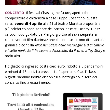
CONCERTO
Il festival Chasing the future, aperto dal
compositore e chitarrista albese Filippo Cosentino, questa
sera,
venerdì 4 aprile
alle 21 al teatro Moretta proporrà le
più celebri colonne sonore dei cartoni animati Disney. Il Jazz
cartoon duo guidato da Piergiorgio Elia al sax interpreterà i
capolavori di film d’animazione che non smettono di incantare
grandi e piccini: da
Alice nel paese delle meraviglie
a
Biancaneve
e i sette nani
, da
Il Re Leone
a
Pinocchio
, da
Frozen
a
Toy Story
e
molti altri.
Il biglietto di ingresso costa dieci euro, ridotto a 5 per bambini
e minori di 18 anni. La prevendita è aperta su CiaoTickets. I
biglietti saranno inoltre disponibili al botteghino la sera del
concerto fino a esaurimento.