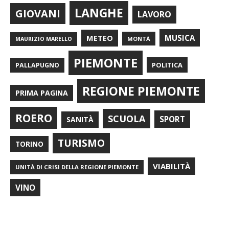
LANGHE
GIOVANI
LAVORO
METEO
MUSICA
MONTÀ
MAURIZIO MARELLO
PIEMONTE
POLITICA
PALLAPUGNO
REGIONE PIEMONTE
PRIMA PAGINA
ROERO
SCUOLA
SPORT
SANITÀ
TURISMO
TORINO
VIABILITÀ
UNITÀ DI CRISI DELLA REGIONE PIEMONTE
VINO