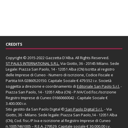
CREDITS
Copyright © 2015-2022 Gazzetta D'Alba. All Rights Reserved.
ST PAULS INTERNATIONAL S.R.L.
Via Giotto, 36 - 20145 Milano. Sede
Legale: Piazza San Paolo, 14 - 12051 Alba (CN) Iscritta al registro
delle Imprese di Cuneo - Numero di iscrizione, Codice Fiscale e
Partita IVA 02860520150. Capitale Sociale € 479.552 i.v. Società
soggetta a direzione e coordinamento di
Editoriale San Paolo
S.r.l.
-
Piazza San Paolo, 14 - 12051 Alba (CN) - P.IVA/Cod.fisc./Iscrizione
Registro Imprese di Cuneo 01660660042 - Capitale Sociale €
3.400.000 i.v.
Sito gestito da
San Paolo Digital
©
San Paolo Digital S.r.l.
, - Via
Giotto, 36 - Milano. Sede legale: Piazza San Paolo,14 - 12051 Alba
(CN), Cod. fisc./P.Iva e iscrizione al Registro Imprese di Cuneo
n.10057461005 – R.E.A. 279529. Capitale sociale € 30.000,00 i.v.