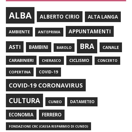
ALBA
ALBERTO CIRIO
ALTA LANGA
APPUNTAMENTI
AMBIENTE
ANTEPRIMA
BRA
ASTI
BAMBINI
CANALE
BAROLO
CARABINIERI
CICLISMO
CHERASCO
CONCERTO
COPERTINA
COVID-19
COVID-19 CORONAVIRUS
CULTURA
CUNEO
DATAMETEO
FERRERO
ECONOMIA
FONDAZIONE CRC (CASSA RISPARMIO DI CUNEO)