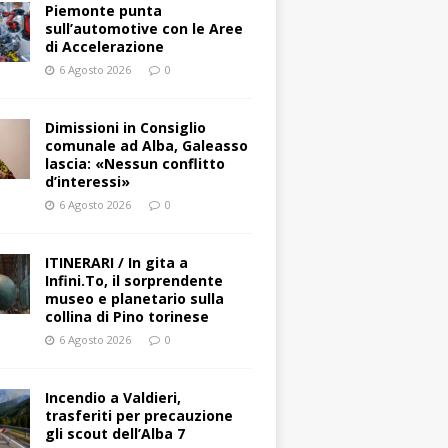
Piemonte punta
sull’automotive con le Aree
di Accelerazione
6 Agosto 2026
0
Dimissioni in Consiglio
comunale ad Alba, Galeasso
lascia: «Nessun conflitto
d’interessi»
6 Agosto 2026
0
ITINERARI / In gita a
Infini.To, il sorprendente
museo e planetario sulla
collina di Pino torinese
6 Agosto 2026
0
Incendio a Valdieri,
trasferiti per precauzione
gli scout dell’Alba 7