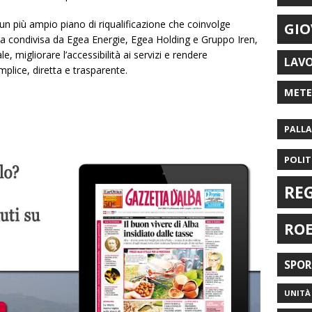
in un più ampio piano di riqualificazione che coinvolge
GIO
iativa condivisa da Egea Energie, Egea Holding e Gruppo Iren,
e, migliorare l’accessibilità ai servizi e rendere
LAV
mplice, diretta e trasparente.
MET
PALL
POLIT
RE
RO
SPO
UNITÀ 