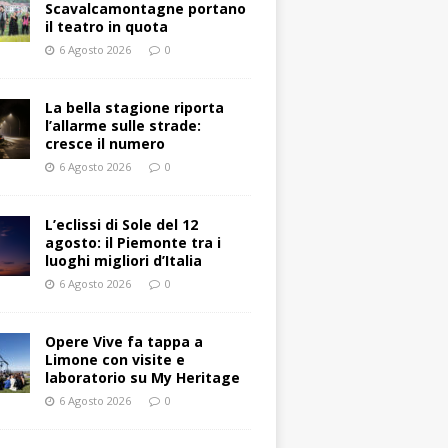
Scavalcamontagne portano
il teatro in quota
6 Agosto 2026
0
La bella stagione riporta
l’allarme sulle strade:
cresce il numero
6 Agosto 2026
0
L’eclissi di Sole del 12
agosto: il Piemonte tra i
luoghi migliori d’Italia
6 Agosto 2026
0
Opere Vive fa tappa a
Limone con visite e
laboratorio su My Heritage
6 Agosto 2026
0