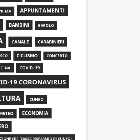
APPUNTAMENTI
PRIMA
I
BAMBINI
BAROLO
A
CANALE
CARABINIERI
CICLISMO
ASCO
CONCERTO
RTINA
COVID-19
ID-19 CORONAVIRUS
LTURA
CUNEO
ECONOMIA
METEO
ERO
IONE CRC (CASSA RISPARMIO DI CUNEO)