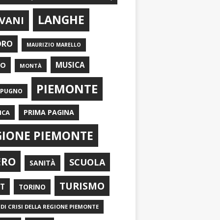
LANGHE
VANI
ORO
MAURIZIO MARELLO
EO
MUSICA
MONTÀ
PIEMONTE
APUGNO
PRIMA PAGINA
ICA
GIONE PIEMONTE
ERO
SCUOLA
SANITÀ
TURISMO
RT
TORINO
DI CRISI DELLA REGIONE PIEMONTE