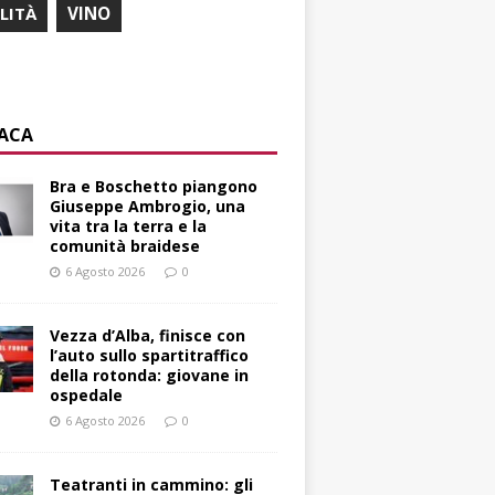
ILITÀ
VINO
ACA
Bra e Boschetto piangono
Giuseppe Ambrogio, una
vita tra la terra e la
comunità braidese
6 Agosto 2026
0
Vezza d’Alba, finisce con
l’auto sullo spartitraffico
della rotonda: giovane in
ospedale
6 Agosto 2026
0
Teatranti in cammino: gli