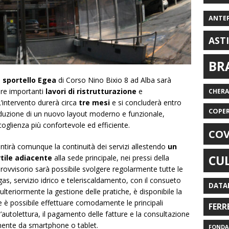
ANTE
AST
BR
o
sportello Egea
di Corso Nino Bixio 8 ad Alba sarà
re importanti
lavori di ristrutturazione
e
CHER
intervento durerà circa
tre mesi
e si concluderà entro
COPE
troduzione di un nuovo layout moderno e funzionale,
coglienza più confortevole ed efficiente.
COV
antirà comunque la continuità dei servizi allestendo
un
CU
rtile adiacente
alla sede principale, nei pressi della
rovvisorio sarà possibile svolgere regolarmente tutte le
 gas, servizio idrico e teleriscaldamento, con il consueto
DATA
lteriormente la gestione delle pratiche, è disponibile la
le è possibile effettuare comodamente le principali
FERR
autolettura, il pagamento delle fatture e la consultazione
amente da smartphone o tablet.
FONDAZ