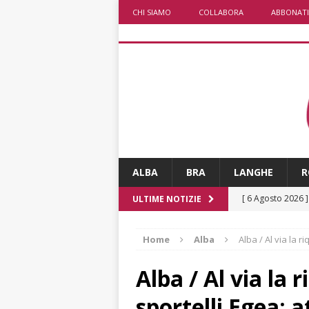
CHI SIAMO
COLLABORA
ABBONATI
ALBA
BRA
LANGHE
R
[ 6 Agosto 2026 
ULTIME NOTIZIE
rotonda: giovan
Home
Alba
Alba / Al via la r
[ 6 Agosto 2026 
numero
ALTRE
Alba / Al via la 
[ 6 Agosto 2026 
sportelli Egea: 