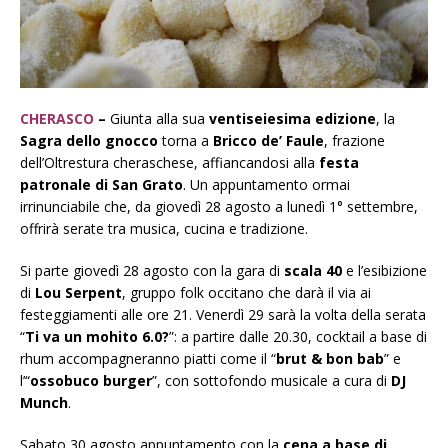
CHERASCO
–
Giunta alla sua
ventiseiesima edizione
, la
Sagra dello gnocco
torna a
Bricco de’ Faule
, frazione
dell’Oltrestura cheraschese, affiancandosi alla
festa
patronale di San Grato
. Un appuntamento ormai
irrinunciabile che, da giovedì 28 agosto a lunedì 1° settembre,
offrirà serate tra musica, cucina e tradizione.
Si parte giovedì 28 agosto con la gara di
scala 40
e l’esibizione
di
Lou Serpent
, gruppo folk occitano che darà il via ai
festeggiamenti alle ore 21. Venerdì 29 sarà la volta della serata
“
Ti va un mohito 6.0?
”: a partire dalle 20.30, cocktail a base di
rhum accompagneranno piatti come il “
brut & bon bab
” e
l’“
ossobuco burger
”, con sottofondo musicale a cura di
DJ
Munch
.
Sabato 30 agosto appuntamento con la
cena a base di