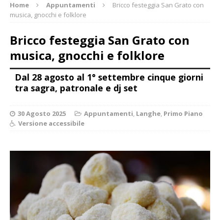
Home
Appuntamenti
Bricco festeggia San Grato con
musica, gnocchi e folklore
Bricco festeggia San Grato con
musica, gnocchi e folklore
Dal 28 agosto al 1° settembre cinque giorni
tra sagra, patronale e dj set
30 Agosto 2025
Appuntamenti
,
Langhe
,
Primo Piano
Versione accessibile