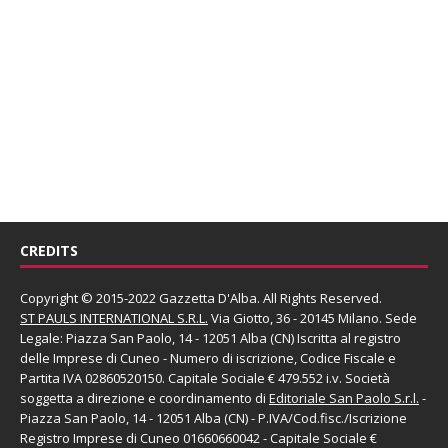
CREDITS
Copyright © 2015-2022 Gazzetta D'Alba. All Rights Reserved.
ST PAULS INTERNATIONAL S.R.L.
Via Giotto, 36 - 20145 Milano. Sede
Legale: Piazza San Paolo, 14 - 12051 Alba (CN) Iscritta al registro
delle Imprese di Cuneo - Numero di iscrizione, Codice Fiscale e
Partita IVA 02860520150. Capitale Sociale € 479.552 i.v. Società
soggetta a direzione e coordinamento di
Editoriale San Paolo
S.r.l.
-
Piazza San Paolo, 14 - 12051 Alba (CN) - P.IVA/Cod.fisc./Iscrizione
Registro Imprese di Cuneo 01660660042 - Capitale Sociale €