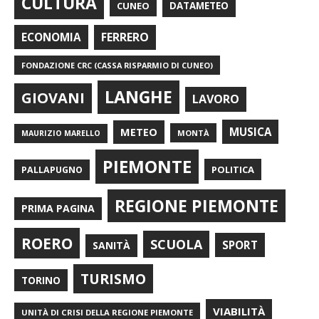
CULTURA
CUNEO
DATAMETEO
FERRERO
ECONOMIA
FONDAZIONE CRC (CASSA RISPARMIO DI CUNEO)
LANGHE
GIOVANI
LAVORO
METEO
MUSICA
MONTÀ
MAURIZIO MARELLO
PIEMONTE
POLITICA
PALLAPUGNO
REGIONE PIEMONTE
PRIMA PAGINA
ROERO
SCUOLA
SPORT
SANITÀ
TURISMO
TORINO
VIABILITÀ
UNITÀ DI CRISI DELLA REGIONE PIEMONTE