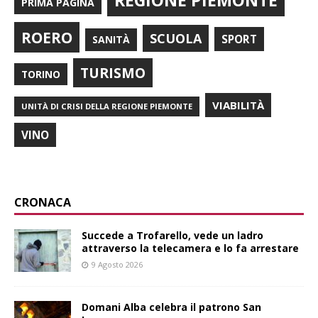
REGIONE PIEMONTE
PRIMA PAGINA
ROERO
SCUOLA
SPORT
SANITÀ
TURISMO
TORINO
VIABILITÀ
UNITÀ DI CRISI DELLA REGIONE PIEMONTE
VINO
CRONACA
Succede a Trofarello, vede un ladro
attraverso la telecamera e lo fa arrestare
9 Agosto 2026
Domani Alba celebra il patrono San