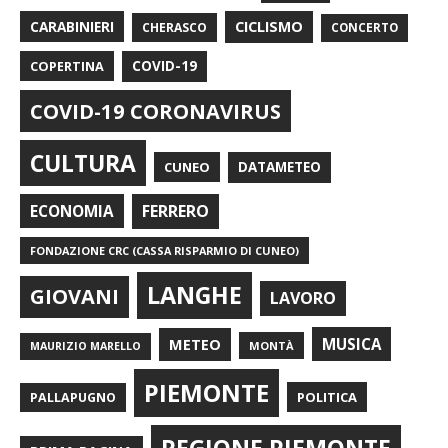
CARABINIERI
CICLISMO
CHERASCO
CONCERTO
COPERTINA
COVID-19
COVID-19 CORONAVIRUS
CULTURA
CUNEO
DATAMETEO
FERRERO
ECONOMIA
FONDAZIONE CRC (CASSA RISPARMIO DI CUNEO)
LANGHE
GIOVANI
LAVORO
METEO
MUSICA
MONTÀ
MAURIZIO MARELLO
PIEMONTE
POLITICA
PALLAPUGNO