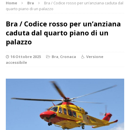
Home
Bra
Bra / Codice rosso per un’anziana caduta dal
quarto piano di un palazzo
Bra / Codice rosso per un’anziana
caduta dal quarto piano di un
palazzo
16 Ottobre 2025
Bra
,
Cronaca
Versione
accessibile