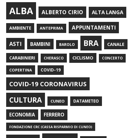
ALBA
ALBERTO CIRIO
ALTA LANGA
APPUNTAMENTI
AMBIENTE
ANTEPRIMA
BRA
ASTI
BAMBINI
CANALE
BAROLO
CARABINIERI
CICLISMO
CHERASCO
CONCERTO
COPERTINA
COVID-19
COVID-19 CORONAVIRUS
CULTURA
CUNEO
DATAMETEO
FERRERO
ECONOMIA
FONDAZIONE CRC (CASSA RISPARMIO DI CUNEO)