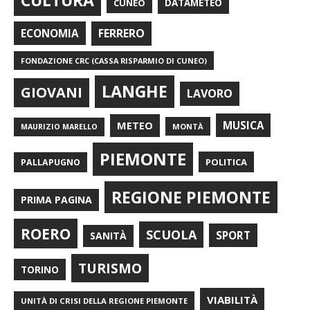
CULTURA
CUNEO
DATAMETEO
FERRERO
ECONOMIA
FONDAZIONE CRC (CASSA RISPARMIO DI CUNEO)
LANGHE
GIOVANI
LAVORO
METEO
MUSICA
MONTÀ
MAURIZIO MARELLO
PIEMONTE
POLITICA
PALLAPUGNO
REGIONE PIEMONTE
PRIMA PAGINA
ROERO
SCUOLA
SPORT
SANITÀ
TURISMO
TORINO
VIABILITÀ
UNITÀ DI CRISI DELLA REGIONE PIEMONTE