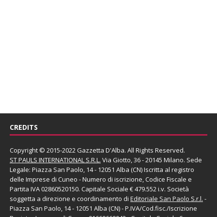
CREDITS
Copyright © 2015-2022 Gazzetta D'Alba. All Rights Reserved.
ST PAULS INTERNATIONAL S.R.L.
Via Giotto, 36 - 20145 Milano. Sede
Legale: Piazza San Paolo, 14 - 12051 Alba (CN) Iscritta al registro
delle Imprese di Cuneo - Numero di iscrizione, Codice Fiscale e
Partita IVA 02860520150. Capitale Sociale € 479.552 i.v. Società
soggetta a direzione e coordinamento di
Editoriale San Paolo
S.r.l.
-
Piazza San Paolo, 14 - 12051 Alba (CN) - P.IVA/Cod.fisc./Iscrizione