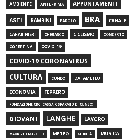
APPUNTAMENTI
AMBIENTE
ANTEPRIMA
BRA
ASTI
BAMBINI
CANALE
BAROLO
CARABINIERI
CICLISMO
CHERASCO
CONCERTO
COPERTINA
COVID-19
COVID-19 CORONAVIRUS
CULTURA
CUNEO
DATAMETEO
FERRERO
ECONOMIA
FONDAZIONE CRC (CASSA RISPARMIO DI CUNEO)
LANGHE
GIOVANI
LAVORO
METEO
MUSICA
MONTÀ
MAURIZIO MARELLO