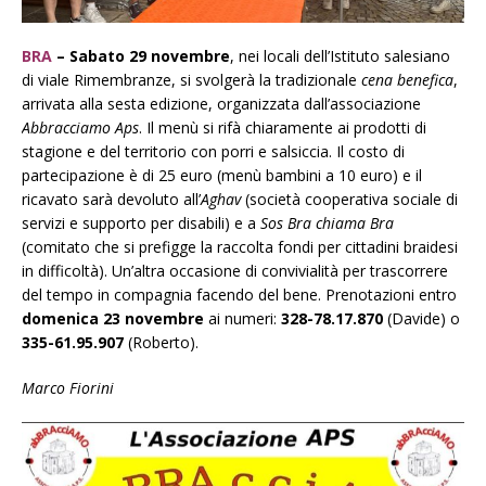
BRA
– Sabato 29 novembre
, nei locali dell’Istituto salesiano
di viale Rimembranze, si svolgerà la tradizionale
cena benefica
,
arrivata alla sesta edizione, organizzata dall’associazione
Abbracciamo Aps
. Il menù si rifà chiaramente ai prodotti di
stagione e del territorio con porri e salsiccia. Il costo di
partecipazione è di 25 euro (menù bambini a 10 euro) e il
ricavato sarà devoluto all’
Aghav
(società cooperativa sociale di
servizi e supporto per disabili) e a
Sos Bra chiama Bra
(comitato che si prefigge la raccolta fondi per cittadini braidesi
in difficoltà). Un’altra occasione di convivialità per trascorrere
del tempo in compagnia facendo del bene. Prenotazioni entro
domenica 23 novembre
ai numeri:
328-78.17.870
(Davide) o
335-61.95.907
(Roberto).
Marco Fiorini