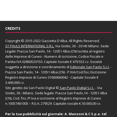
CREDITS
Copyright © 2015-2022 Gazzetta D'Alba. All Rights Reserved.
ST PAULS INTERNATIONAL S.R.L.
Via Giotto, 36 - 20145 Milano. Sede
Legale: Piazza San Paolo, 14 - 12051 Alba (CN) Iscritta al registro
delle Imprese di Cuneo - Numero di iscrizione, Codice Fiscale e
Partita IVA 02860520150. Capitale Sociale € 479.552 i.v. Società
soggetta a direzione e coordinamento di
Editoriale San Paolo
S.r.l.
-
Piazza San Paolo, 14 - 12051 Alba (CN) - P.IVA/Cod.fisc./Iscrizione
Registro Imprese di Cuneo 01660660042 - Capitale Sociale €
3.400.000 i.v.
Sito gestito da
San Paolo Digital
©
San Paolo Digital S.r.l.
, - Via
Giotto, 36 - Milano. Sede legale: Piazza San Paolo,14 - 12051 Alba
(CN), Cod. fisc./P.Iva e iscrizione al Registro Imprese di Cuneo
n.10057461005 – R.E.A. 279529. Capitale sociale € 30.000,00 i.v.
Per la tua pubblicità sul giornale:
A. Manzoni & C S.p.a.
tel