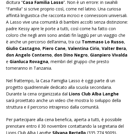
dicitura “
Casa Familia Lasso
”. Non è un errore: in swahili
“Familia” si scrive proprio così, come nel latino. Una curiosa
affinità linguistica che racconta incroci e connessioni universali.
A Lasso vive una comunità di bambini accolti senza distinzione:
padre Kessy apre le porte a tutti, così come ha fatto con
coloro che negli anni sono andati fin laggiù per un viaggio che
è anche un percorso dell’anima, tra cui
Tommaso Lo Russo
,
Giulio Castagno
,
Piero Cane
,
Valentina Cirio
,
Valter Bera
,
don Angelo Conterno
,
don Dino Negro
,
Gianpiero Vivalda
e
Gianluca Rovagna
, membri del gruppo che presto
torneranno in Tanzania.
Nel frattempo, la Casa Famiglia Lasso è oggi parte di un
progetto quadriennale dedicato alla scuola secondaria.
Durante la cena organizzata dal
Lions Club Alba Langhe
sarà proiettato anche un video che mostra lo sviluppo della
struttura e il percorso intrapreso dalla comunità.
Per partecipare alla cena benefica, aperta a tutti, è possibile
prenotare entro il 30 novembre contattando la segretaria del
Lions Club Alba Langhe
Silvana Bertello
(335 774 9009),