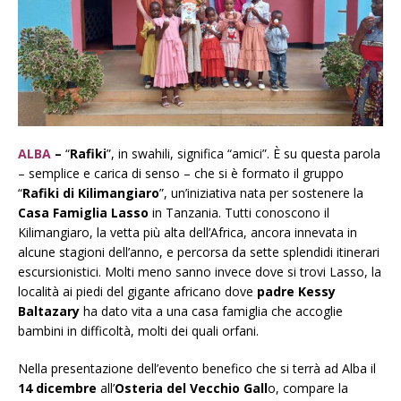
ALBA
–
“
Rafiki
”, in swahili, significa “amici”. È su questa parola
– semplice e carica di senso – che si è formato il gruppo
“
Rafiki di Kilimangiaro
”, un’iniziativa nata per sostenere la
Casa Famiglia Lasso
in Tanzania. Tutti conoscono il
Kilimangiaro, la vetta più alta dell’Africa, ancora innevata in
alcune stagioni dell’anno, e percorsa da sette splendidi itinerari
escursionistici. Molti meno sanno invece dove si trovi Lasso, la
località ai piedi del gigante africano dove
padre Kessy
Baltazary
ha dato vita a una casa famiglia che accoglie
bambini in difficoltà, molti dei quali orfani.
Nella presentazione dell’evento benefico che si terrà ad Alba il
14 dicembre
all’
Osteria del Vecchio Gall
o, compare la