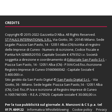
CREDITS
Copyright © 2015-2022 Gazzetta D'Alba. All Rights Reserved.
ST PAULS INTERNATIONAL S.R.L.
Via Giotto, 36 - 20145 Milano. Sede
Legale: Piazza San Paolo, 14 - 12051 Alba (CN) Iscritta al registro
delle Imprese di Cuneo - Numero di iscrizione, Codice Fiscale e
Partita IVA 02860520150. Capitale Sociale € 479.552 i.v. Società
soggetta a direzione e coordinamento di
Editoriale San Paolo
S.r.l.
-
Piazza San Paolo, 14 - 12051 Alba (CN) - P.IVA/Cod.fisc./Iscrizione
Registro Imprese di Cuneo 01660660042 - Capitale Sociale €
3.400.000 i.v.
Sito gestito da
San Paolo Digital
©
San Paolo Digital S.r.l.
, - Via
Giotto, 36 - Milano. Sede legale: Piazza San Paolo,14 - 12051 Alba
(CN), Cod. fisc./P.Iva e iscrizione al Registro Imprese di Cuneo
n.10057461005 – R.E.A. 279529. Capitale sociale € 30.000,00 i.v.
Per la tua pubblicità sul giornale:
A. Manzoni & C S.p.a.
tel
0171.609122
Informativa Whistleblowing
Cookie policy
Privacy