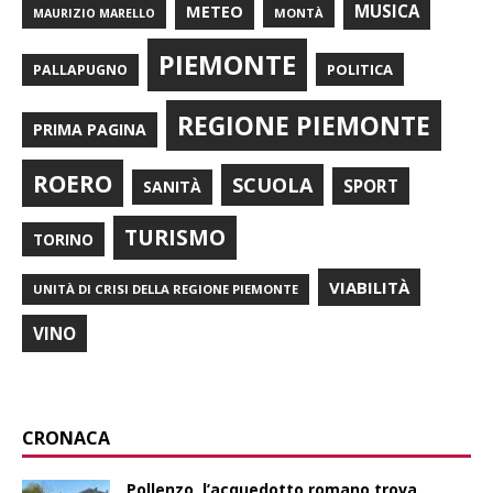
METEO
MUSICA
MONTÀ
MAURIZIO MARELLO
PIEMONTE
POLITICA
PALLAPUGNO
REGIONE PIEMONTE
PRIMA PAGINA
ROERO
SCUOLA
SPORT
SANITÀ
TURISMO
TORINO
VIABILITÀ
UNITÀ DI CRISI DELLA REGIONE PIEMONTE
VINO
CRONACA
Pollenzo, l’acquedotto romano trova