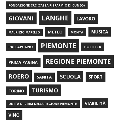
FONDAZIONE CRC (CASSA RISPARMIO DI CUNEO)
LANGHE
GIOVANI
LAVORO
METEO
MUSICA
MONTÀ
MAURIZIO MARELLO
PIEMONTE
POLITICA
PALLAPUGNO
REGIONE PIEMONTE
PRIMA PAGINA
ROERO
SCUOLA
SPORT
SANITÀ
TURISMO
TORINO
VIABILITÀ
UNITÀ DI CRISI DELLA REGIONE PIEMONTE
VINO