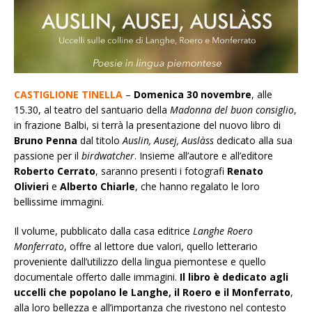
CASTIGLIONE TINELLA
–
Domenica 30 novembre
, alle
15.30, al teatro del santuario della
Madonna del buon consiglio
,
in frazione Balbi, si terrà la presentazione del nuovo libro di
Bruno Penna
dal titolo
Auslin, Ausej, Auslàss
dedicato alla sua
passione per il
birdwatcher
. Insieme all’autore e all’editore
Roberto
Cerrato
, saranno presenti i fotografi
Renato
Olivieri
e
Alberto
Chiarle
, che hanno regalato le loro
bellissime immagini.
Il volume, pubblicato dalla casa editrice
Langhe Roero
Monferrato
, offre al lettore due valori, quello letterario
proveniente dall’utilizzo della lingua piemontese e quello
documentale offerto dalle immagini.
Il libro è dedicato agli
uccelli che popolano le Langhe, il Roero e il Monferrato
,
alla loro bellezza e all’importanza che rivestono nel contesto