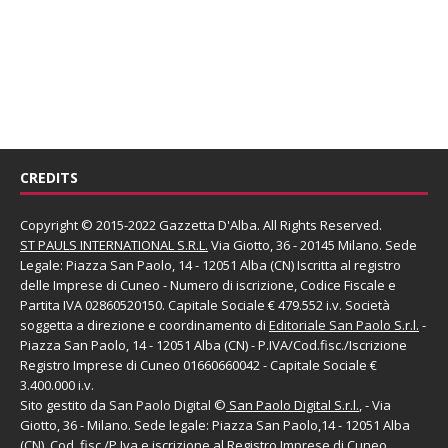
CREDITS
Copyright © 2015-2022 Gazzetta D'Alba. All Rights Reserved.
ST PAULS INTERNATIONAL S.R.L.
Via Giotto, 36 - 20145 Milano. Sede
Legale: Piazza San Paolo, 14 - 12051 Alba (CN) Iscritta al registro
delle Imprese di Cuneo - Numero di iscrizione, Codice Fiscale e
Partita IVA 02860520150. Capitale Sociale € 479.552 i.v. Società
soggetta a direzione e coordinamento di
Editoriale San Paolo
S.r.l.
-
Piazza San Paolo, 14 - 12051 Alba (CN) - P.IVA/Cod.fisc./Iscrizione
Registro Imprese di Cuneo 01660660042 - Capitale Sociale €
3.400.000 i.v.
Sito gestito da
San Paolo Digital
©
San Paolo Digital S.r.l.
, - Via
Giotto, 36 - Milano. Sede legale: Piazza San Paolo,14 - 12051 Alba
(CN), Cod. fisc./P.Iva e iscrizione al Registro Imprese di Cuneo