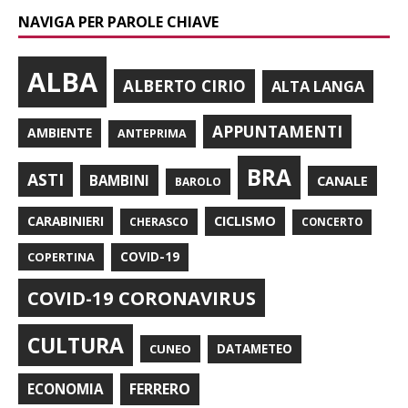
NAVIGA PER PAROLE CHIAVE
ALBA
ALBERTO CIRIO
ALTA LANGA
APPUNTAMENTI
AMBIENTE
ANTEPRIMA
BRA
ASTI
BAMBINI
CANALE
BAROLO
CARABINIERI
CICLISMO
CHERASCO
CONCERTO
COPERTINA
COVID-19
COVID-19 CORONAVIRUS
CULTURA
CUNEO
DATAMETEO
FERRERO
ECONOMIA