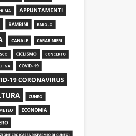
APPUNTAMENTI
PRIMA
I
BAMBINI
BAROLO
A
CANALE
CARABINIERI
CICLISMO
ASCO
CONCERTO
RTINA
COVID-19
ID-19 CORONAVIRUS
LTURA
CUNEO
ECONOMIA
METEO
ERO
IONE CRC (CASSA RISPARMIO DI CUNEO)