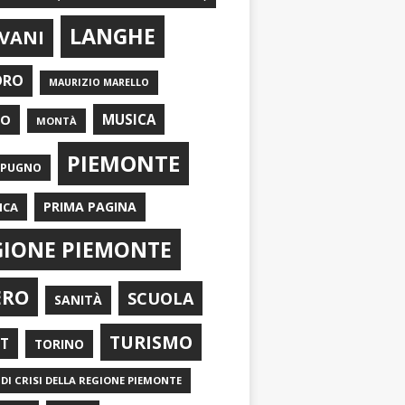
LANGHE
VANI
ORO
MAURIZIO MARELLO
EO
MUSICA
MONTÀ
PIEMONTE
APUGNO
PRIMA PAGINA
ICA
GIONE PIEMONTE
ERO
SCUOLA
SANITÀ
TURISMO
RT
TORINO
DI CRISI DELLA REGIONE PIEMONTE