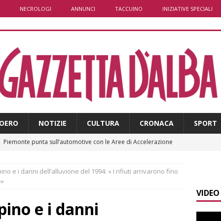
NECROLOGI
ANNUNCI
TACCUINO
INIZIATIVE SPECIALI
OERO
NOTIZIE
CULTURA
CRONACA
SPORT
]
Piemonte punta sull’automotive con le Aree di Accelerazione
E
no e i danni dell’alluvione del 1994: « I rifiuti arrivarono fino
]
Dimissioni in Consiglio comunale ad Alba, Galeasso lascia:
e»
VIDEO
 d’interessi»
ALBA
pino e i danni
]
ITINERARI / In gita a Infini.To, il sorprendente museo e