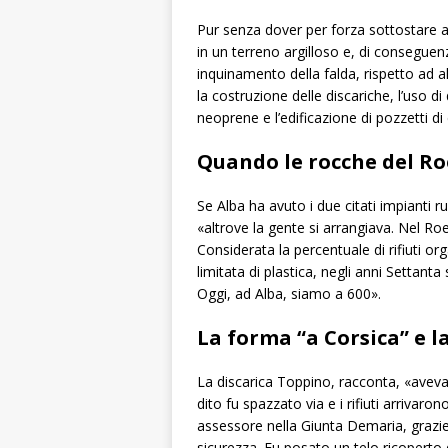
Pur senza dover per forza sottostare ad
in un terreno argilloso e, di conseguen
inquinamento della falda, rispetto ad al
la costruzione delle discariche, l’uso di 
neoprene e l’edificazione di pozzetti d
Quando le rocche del Ro
Se Alba ha avuto i due citati impianti ru
«altrove la gente si arrangiava. Nel Ro
Considerata la percentuale di rifiuti org
limitata di plastica, negli anni Settan
Oggi, ad Alba, siamo a 600».
La forma “a Corsica” e la
La discarica Toppino, racconta, «aveva u
dito fu spazzato via e i rifiuti arrivaro
assessore nella Giunta Demaria, grazie 
sicurezza. Fu posato un telo ricoperto da