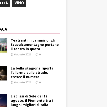
ILITÀ
VINO
ACA
Teatranti in cammino: gli
Scavalcamontagne portano
il teatro in quota
6 Agosto 2026
0
La bella stagione riporta
l’allarme sulle strade:
cresce il numero
6 Agosto 2026
0
L’eclissi di Sole del 12
agosto: il Piemonte tra i
luoghi migliori d’Italia