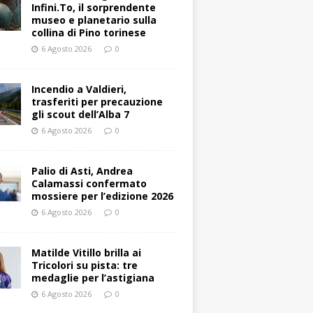
Infini.To, il sorprendente
museo e planetario sulla
collina di Pino torinese
6 Agosto 2026
0
Incendio a Valdieri,
trasferiti per precauzione
gli scout dell’Alba 7
6 Agosto 2026
0
Palio di Asti, Andrea
Calamassi confermato
mossiere per l’edizione 2026
6 Agosto 2026
0
Matilde Vitillo brilla ai
Tricolori su pista: tre
medaglie per l’astigiana
6 Agosto 2026
0