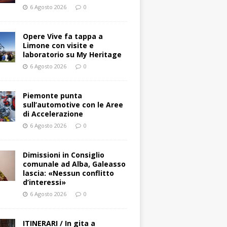
6 Agosto 2026
0
Opere Vive fa tappa a
Limone con visite e
laboratorio su My Heritage
6 Agosto 2026
0
Piemonte punta
sull’automotive con le Aree
di Accelerazione
6 Agosto 2026
0
Dimissioni in Consiglio
comunale ad Alba, Galeasso
lascia: «Nessun conflitto
d’interessi»
6 Agosto 2026
0
ITINERARI / In gita a