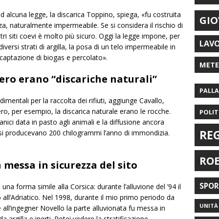
 alcuna legge, la discarica Toppino, spiega, «fu costruita
GIO
za, naturalmente impermeabile. Se si considera il rischio di
tri siti coevi è molto più sicuro. Oggi la legge impone, per
LAV
diversi strati di argilla, la posa di un telo impermeabile in
i captazione di biogas e percolato».
MET
ero erano “discariche naturali”
PALL
dimentali per la raccolta dei rifiuti, aggiunge Cavallo,
ero, per esempio, la discarica naturale erano le rocche.
POLIT
anici data in pasto agli animali e la diffusione ancora
RE
ta si producevano 200 chilogrammi l’anno di immondizia.
RO
 messa in sicurezza del sito
SPO
na forma simile alla Corsica: durante l’alluvione del ’94 il
no all’Adriatico. Nel 1998, durante il mio primo periodo da
UNITÀ 
all’ingegner Novello la parte alluvionata fu messa in
 argilla e inerti. Potei vedere la stratificazione