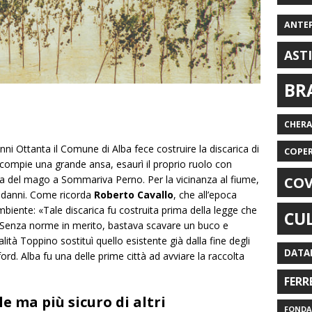
ANTE
AST
BR
CHER
 anni Ottanta il Comune di Alba fece costruire la discarica di
COPE
 compie una grande ansa, esaurì il proprio ruolo con
na del mago a Sommariva Perno. Per la vicinanza al fiume,
COV
i danni. Come ricorda
Roberto Cavallo
, che all’epoca
ambiente: «Tale discarica fu costruita prima della legge che
CU
. Senza norme in merito, bastava scavare un buco e
calità Toppino sostituì quello esistente già dalla fine degli
DATA
rd. Alba fu una delle prime città ad avviare la raccolta
FERR
 ma più sicuro di altri
FONDAZ