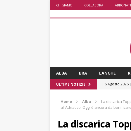
CHI SIAMO
COLLABORA
ABBONATI
ALBA
BRA
LANGHE
R
[ 6 Agosto 2026 
ULTIME NOTIZIE
ALTRE NOTIZI
Home
Alba
La discarica Toppi
[ 6 Agosto 2026 
all’Adriatico. Oggi è ancora da bonificar
«Nessun conflitto
La discarica Top
[ 6 Agosto 2026 