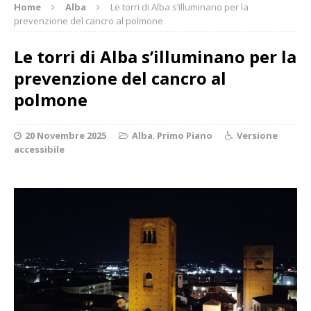
Home
Alba
Le torri di Alba s’illuminano per la
prevenzione del cancro al polmone
Le torri di Alba s’illuminano per la
prevenzione del cancro al
polmone
20 Novembre 2025
Alba
,
Primo Piano
Versione
accessibile