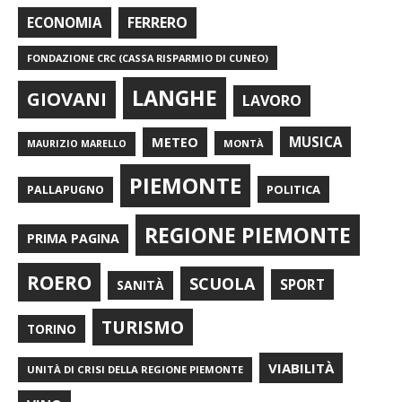
FERRERO
ECONOMIA
FONDAZIONE CRC (CASSA RISPARMIO DI CUNEO)
LANGHE
GIOVANI
LAVORO
METEO
MUSICA
MONTÀ
MAURIZIO MARELLO
PIEMONTE
POLITICA
PALLAPUGNO
REGIONE PIEMONTE
PRIMA PAGINA
ROERO
SCUOLA
SPORT
SANITÀ
TURISMO
TORINO
VIABILITÀ
UNITÀ DI CRISI DELLA REGIONE PIEMONTE