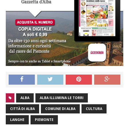
ALBA
ALBA ILLUMINA LE TORRI
CITTÀ DI ALBA
COMUNE DI ALBA
CULTURA
LANGHE
PIEMONTE