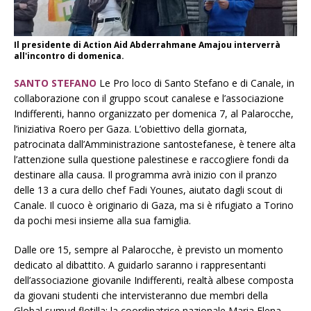
Il presidente di Action Aid Abderrahmane Amajou interverrà
all'incontro di domenica.
SANTO STEFANO
Le Pro loco di Santo Stefano e di Canale, in
collaborazione con il gruppo scout canalese e l’associazione
Indifferenti, hanno organizzato per
domenica 7
, al Palarocche,
l’iniziativa Roero per Gaza.
L’obiettivo della giornata,
patrocinata dall’Amministrazione santostefanese, è tenere alta
l’attenzione sulla questione palestinese e raccogliere fondi da
destinare alla causa. Il programma avrà inizio con il pranzo
delle 13 a cura dello chef Fadi Younes, aiutato dagli scout di
Canale. Il cuoco è originario di Gaza, ma si è rifugiato a Torino
da pochi mesi insieme alla sua famiglia.
Dalle ore 15, sempre al Palarocche, è previsto un momento
dedicato al dibattito. A guidarlo saranno i rappresentanti
dell’associazione giovanile Indifferenti, realtà albese composta
da giovani studenti che intervisteranno due membri della
Global sumud flotilla: la coordinatrice nazionale Maria Elena