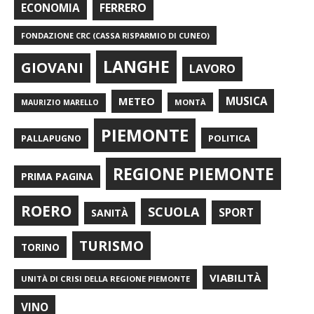
FERRERO
ECONOMIA
FONDAZIONE CRC (CASSA RISPARMIO DI CUNEO)
LANGHE
GIOVANI
LAVORO
METEO
MUSICA
MONTÀ
MAURIZIO MARELLO
PIEMONTE
POLITICA
PALLAPUGNO
REGIONE PIEMONTE
PRIMA PAGINA
ROERO
SCUOLA
SPORT
SANITÀ
TURISMO
TORINO
VIABILITÀ
UNITÀ DI CRISI DELLA REGIONE PIEMONTE
VINO