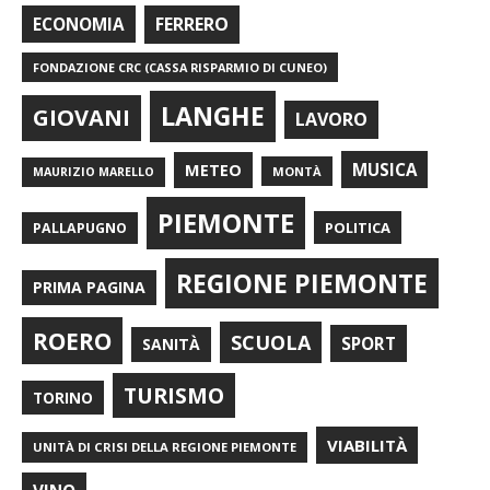
FERRERO
ECONOMIA
FONDAZIONE CRC (CASSA RISPARMIO DI CUNEO)
LANGHE
GIOVANI
LAVORO
METEO
MUSICA
MONTÀ
MAURIZIO MARELLO
PIEMONTE
POLITICA
PALLAPUGNO
REGIONE PIEMONTE
PRIMA PAGINA
ROERO
SCUOLA
SPORT
SANITÀ
TURISMO
TORINO
VIABILITÀ
UNITÀ DI CRISI DELLA REGIONE PIEMONTE