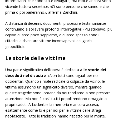
informazioni che sono state divulgate, ma molte ancora sono
vicende tuttora secretate. «Ci sono persone che sanno e che
prima o poi parleranno», afferma Zanchini.
A distanza di decenni, documenti, processi e testimonianze
continuano a sollevare profondi interrogativi: «Più studiavo, più
capivo quanto poco sappiamo, e quanto spesso sono i
cittadini a diventare vittime inconsapevoli dei giochi
geopolitici».
Le storie delle vittime
Una parte significativa dell’opera è dedicata
alle storie dei
deceduti nel disastro
: «Non tutti sono uguali per noi
occidentali. Quando il male radicale ci colpisce da vicino, le
vittime assumono un significato diverso, mentre quando
queste tragedie sono lontane da noi tendiamo a non prestare
attenzione. Ma non è così: tutti i popoli rendono omaggio ai
propri caduti. A Lockerbie la memoria è ancora accesa,
esattamente come lo è per noi per le vittime delle stragi
neofasciste. Tutte le tradizioni hanno rispetto per la morte,