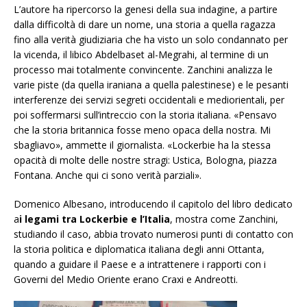
L’autore ha ripercorso la genesi della sua indagine, a partire
dalla difficoltà di dare un nome, una storia a quella ragazza
fino alla verità giudiziaria che ha visto un solo condannato per
la vicenda, il libico Abdelbaset al-Megrahi, al termine di un
processo mai totalmente convincente. Zanchini analizza le
varie piste (da quella iraniana a quella palestinese) e le pesanti
interferenze dei servizi segreti occidentali e mediorientali, per
poi soffermarsi sull’intreccio con la storia italiana. «Pensavo
che la storia britannica fosse meno opaca della nostra. Mi
sbagliavo», ammette il giornalista. «Lockerbie ha la stessa
opacità di molte delle nostre stragi: Ustica, Bologna, piazza
Fontana. Anche qui ci sono verità parziali».
Domenico Albesano, introducendo il capitolo del libro dedicato
a
i legami tra Lockerbie e l’Italia
, mostra come Zanchini,
studiando il caso, abbia trovato numerosi punti di contatto con
la storia politica e diplomatica italiana degli anni Ottanta,
quando a guidare il Paese e a intrattenere i rapporti con i
Governi del Medio Oriente erano Craxi e Andreotti.