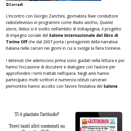
©Corradi
L’incontro con Giorgio Zanchini, giornalista Rai
e conduttore
radiotelevisivo in programmi come
Radio anch’io
,
Quante
storie
,
Rebus
si è svolto
nell’ambito di Voltapagina, il progetto
di impegno
sociale del
Salone internazionale del libro di
Torino Off
che dal 2007 porta i protagonisti della narrativa
italiana nelle carceri nei giorni in cui si svolge la fiera torinese.
I detenuti che
aderiscono prima sono guidati nella lettura e
poi
hanno l’occasione di discutere e dialogare
con l’autore per
approfondire i temi trattati
nell’opera. Negli anni hanno
partecipato molti
scrittori e numerosi istituti carcerari
piemontesi
hanno accolto con favore l’iniziativa del
Salone
.