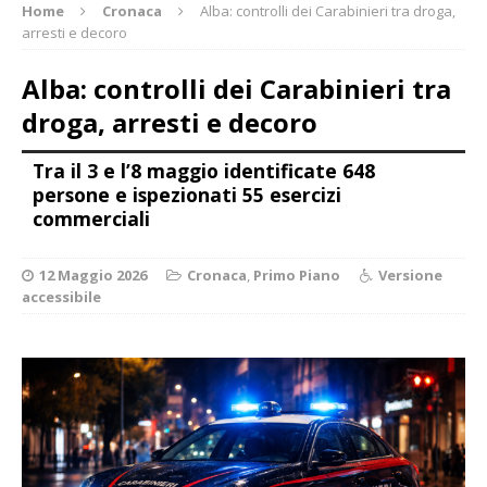
Home
Cronaca
Alba: controlli dei Carabinieri tra droga,
arresti e decoro
Alba: controlli dei Carabinieri tra
droga, arresti e decoro
Tra il 3 e l’8 maggio identificate 648
persone e ispezionati 55 esercizi
commerciali
12 Maggio 2026
Cronaca
,
Primo Piano
Versione
accessibile