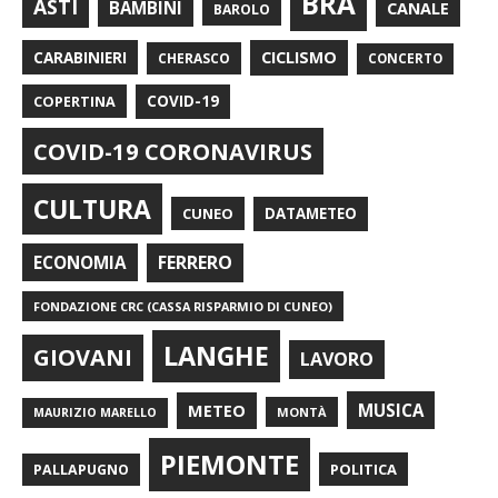
BRA
ASTI
BAMBINI
CANALE
BAROLO
CARABINIERI
CICLISMO
CHERASCO
CONCERTO
COPERTINA
COVID-19
COVID-19 CORONAVIRUS
CULTURA
CUNEO
DATAMETEO
FERRERO
ECONOMIA
FONDAZIONE CRC (CASSA RISPARMIO DI CUNEO)
LANGHE
GIOVANI
LAVORO
METEO
MUSICA
MONTÀ
MAURIZIO MARELLO
PIEMONTE
POLITICA
PALLAPUGNO