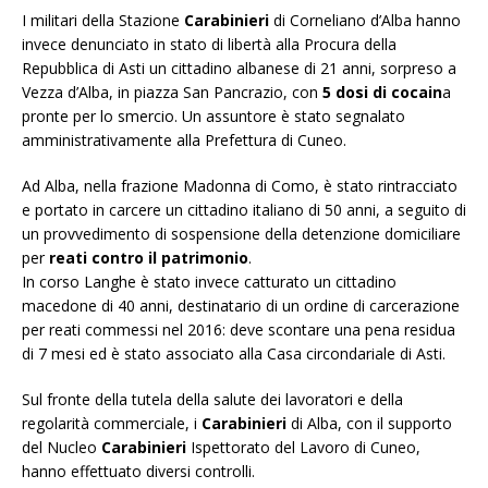
I militari della Stazione
Carabinieri
di Corneliano d’Alba hanno
invece denunciato in stato di libertà alla Procura della
Repubblica di Asti un cittadino albanese di 21 anni, sorpreso a
Vezza d’Alba, in piazza San Pancrazio, con
5 dosi di cocain
a
pronte per lo smercio. Un assuntore è stato segnalato
amministrativamente alla Prefettura di Cuneo.
Ad Alba, nella frazione Madonna di Como, è stato rintracciato
e portato in carcere un cittadino italiano di 50 anni, a seguito di
un provvedimento di sospensione della detenzione domiciliare
per
reati contro il patrimonio
.
In corso Langhe è stato invece catturato un cittadino
macedone di 40 anni, destinatario di un ordine di carcerazione
per reati commessi nel 2016: deve scontare una pena residua
di 7 mesi ed è stato associato alla Casa circondariale di Asti.
Sul fronte della tutela della salute dei lavoratori e della
regolarità commerciale, i
Carabinieri
di Alba, con il supporto
del Nucleo
Carabinieri
Ispettorato del Lavoro di Cuneo,
hanno effettuato diversi controlli.