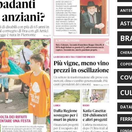
ANTE
AST
BR
CHER
COPE
COV
CU
DATA
FERR
FONDAZ