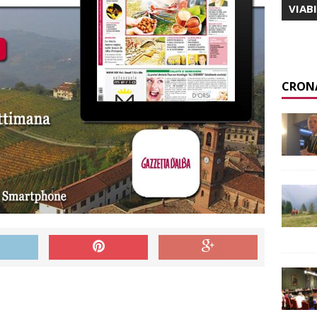
VIAB
CRON