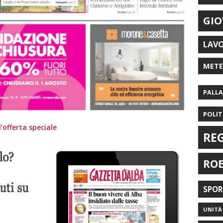
GIO
LAV
MET
PALL
POLIT
’offerta speciale
RE
RO
SPO
UNITÀ 