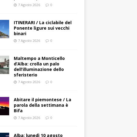
7 Agosto 2026
0
ITINERARI / La ciclabile del
Ponente ligure sui vecchi
binari
7 Agosto 2026
0
Maltempo a Monticello
d’Alba: crolla un palo
dell’illuminazione dello
sferisterio
7 Agosto 2026
0
Abitare il piemontese / La
parola della settimana è
Bifa
7 Agosto 2026
0
Alba: lunedì 10 agosto