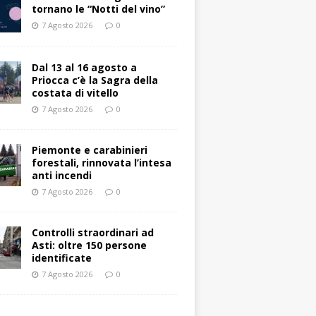
tornano le “Notti del vino”
7 Agosto 2026
0
Dal 13 al 16 agosto a
Priocca c’è la Sagra della
costata di vitello
7 Agosto 2026
0
Piemonte e carabinieri
forestali, rinnovata l’intesa
anti incendi
7 Agosto 2026
0
Controlli straordinari ad
Asti: oltre 150 persone
identificate
7 Agosto 2026
0