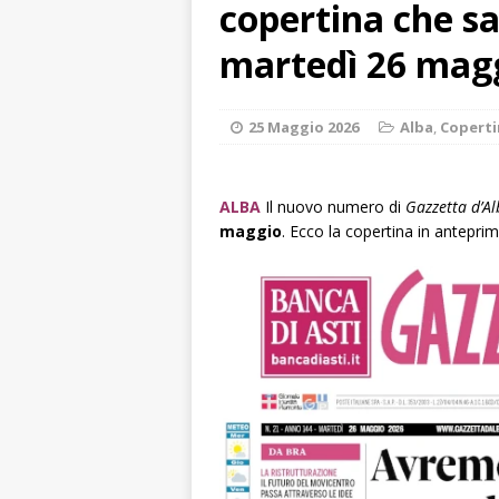
copertina che sa
dello sferisterio
martedì 26 mag
[ 7 Agosto 2026 
CULTURA
25 Maggio 2026
Alba
,
Coperti
[ 7 Agosto 2026 
[ 7 Agosto 2026 
ALBA
Il nuovo numero di
Gazzetta d’A
vitello
PRIMO 
maggio
. Ecco la copertina in anteprim
[ 7 Agosto 2026 