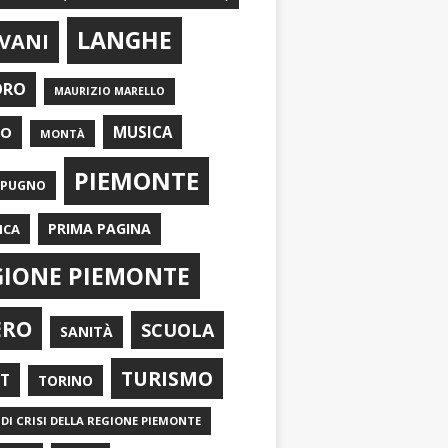
LANGHE
VANI
ORO
MAURIZIO MARELLO
EO
MUSICA
MONTÀ
PIEMONTE
APUGNO
PRIMA PAGINA
ICA
GIONE PIEMONTE
ERO
SCUOLA
SANITÀ
TURISMO
RT
TORINO
DI CRISI DELLA REGIONE PIEMONTE