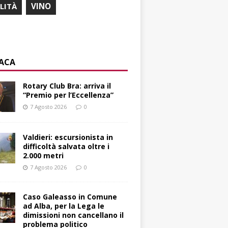
ILITÀ
VINO
ACA
Rotary Club Bra: arriva il
“Premio per l’Eccellenza”
7 Agosto 2026
0
Valdieri: escursionista in
difficoltà salvata oltre i
2.000 metri
7 Agosto 2026
0
Caso Galeasso in Comune
ad Alba, per la Lega le
dimissioni non cancellano il
problema politico