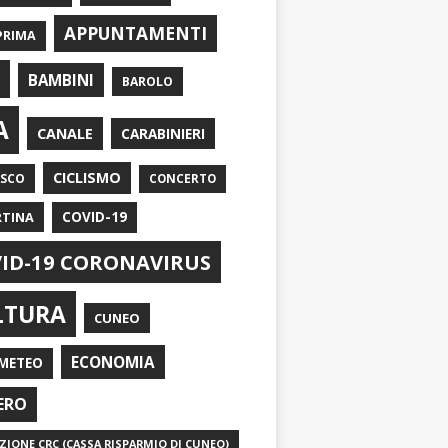
APPUNTAMENTI
PRIMA
I
BAMBINI
BAROLO
A
CANALE
CARABINIERI
CICLISMO
ASCO
CONCERTO
RTINA
COVID-19
ID-19 CORONAVIRUS
LTURA
CUNEO
ECONOMIA
METEO
ERO
IONE CRC (CASSA RISPARMIO DI CUNEO)