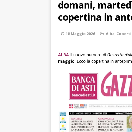
domani, martedì
ALTRE NOTIZIE
[ 7 Agosto 2026 
copertina in an
dello sferisterio
[ 7 Agosto 2026 
18 Maggio 2026
Alba
,
Coperti
CULTURA
[ 7 Agosto 2026 
ALBA
Il nuovo numero di
Gazzetta d’A
maggio
. Ecco la copertina in anteprim
[ 7 Agosto 2026 
vitello
PRIMO 
[ 7 Agosto 2026 