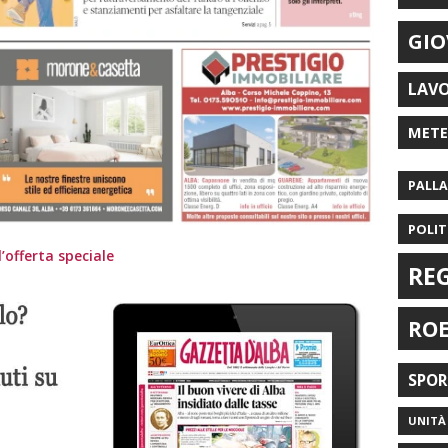
GIO
LAV
MET
PALL
POLIT
’offerta speciale
RE
RO
SPO
UNITÀ 