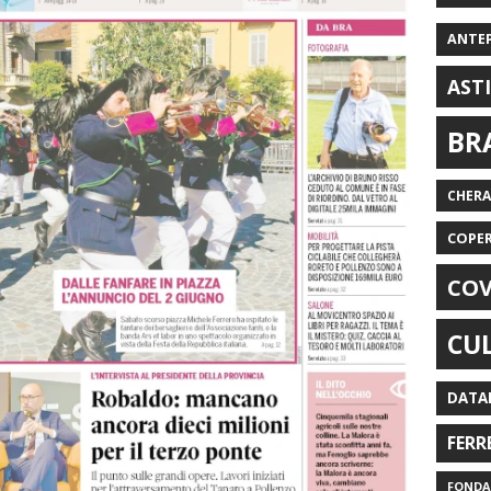
ANTE
AST
BR
CHER
COPE
COV
CU
DATA
FERR
FONDAZ