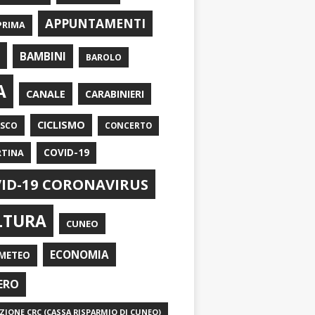
APPUNTAMENTI
PRIMA
I
BAMBINI
BAROLO
A
CANALE
CARABINIERI
CICLISMO
ASCO
CONCERTO
RTINA
COVID-19
ID-19 CORONAVIRUS
LTURA
CUNEO
ECONOMIA
METEO
ERO
IONE CRC (CASSA RISPARMIO DI CUNEO)