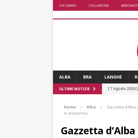
CHI SIAMO
COLLABORA
ABBONATI
ALBA
BRA
LANGHE
R
[ 7 Agosto 2026 
ULTIME NOTIZIE
CRONACA
Home
Alba
Gazzetta d’Alba 
[ 7 Agosto 2026 
in anteprima
non cancellano i
Gazzetta d’Alba 
[ 7 Agosto 2026 