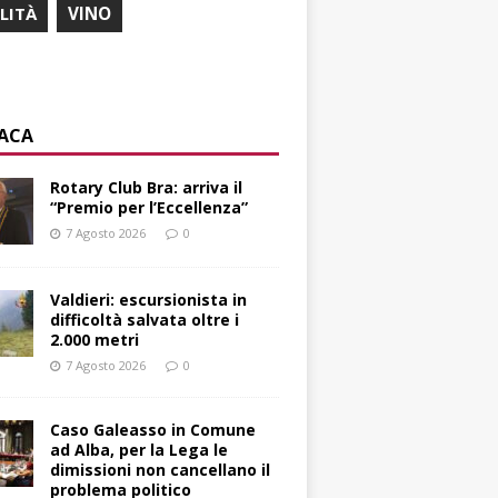
ILITÀ
VINO
ACA
Rotary Club Bra: arriva il
“Premio per l’Eccellenza”
7 Agosto 2026
0
Valdieri: escursionista in
difficoltà salvata oltre i
2.000 metri
7 Agosto 2026
0
Caso Galeasso in Comune
ad Alba, per la Lega le
dimissioni non cancellano il
problema politico