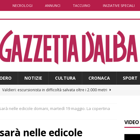
NECROLOGI
ANNUNCI
TACCUINO
INIZIATIVE SPECIALI
OERO
NOTIZIE
CULTURA
CRONACA
SPORT
]
Valdieri: escursionista in difficoltà salvata oltre i 2.000 metri
sarà nelle edicole domani, martedì 19 maggio. La copertina
]
Caso Galeasso in Comune ad Alba, per la Lega le dimissioni
VIDEO
l problema politico
ALBA
sarà nelle edicole
]
ITINERARI / La ciclabile del Ponente ligure sui vecchi binari