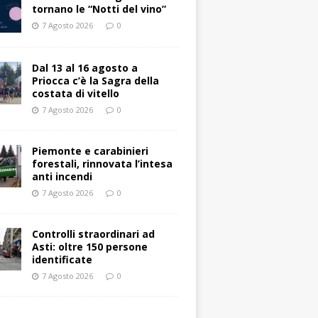
tornano le “Notti del vino”
7 Agosto 2026
0
Dal 13 al 16 agosto a
Priocca c’è la Sagra della
costata di vitello
7 Agosto 2026
0
Piemonte e carabinieri
forestali, rinnovata l’intesa
anti incendi
7 Agosto 2026
0
Controlli straordinari ad
Asti: oltre 150 persone
identificate
7 Agosto 2026
0