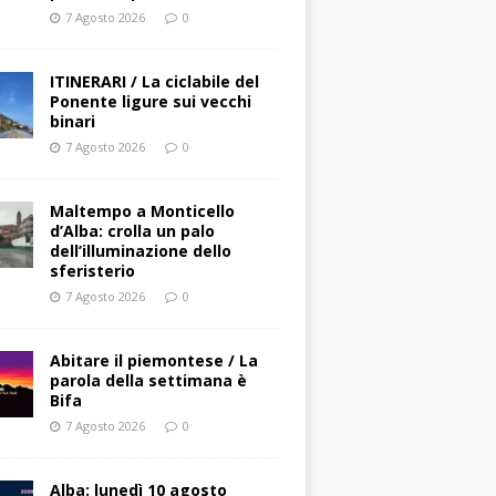
7 Agosto 2026
0
ITINERARI / La ciclabile del
Ponente ligure sui vecchi
binari
7 Agosto 2026
0
Maltempo a Monticello
d’Alba: crolla un palo
dell’illuminazione dello
sferisterio
7 Agosto 2026
0
Abitare il piemontese / La
parola della settimana è
Bifa
7 Agosto 2026
0
Alba: lunedì 10 agosto