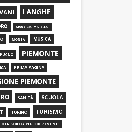
LANGHE
VANI
ORO
MAURIZIO MARELLO
EO
MUSICA
MONTÀ
PIEMONTE
APUGNO
PRIMA PAGINA
ICA
GIONE PIEMONTE
ERO
SCUOLA
SANITÀ
TURISMO
RT
TORINO
DI CRISI DELLA REGIONE PIEMONTE