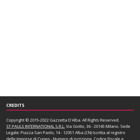
CREDITS
Copyright © 2015-2022 Gazzetta D'Alba. All Rights Reserved.
ST PAULS INTERNATIONAL S.R.L.
Via Giotto, 36 - 20145 Milano. Sede
Legale: Piazza San Paolo, 14 - 12051 Alba (CN) Iscritta al registro
delle Imprese di Cuneo - Numero di iscrizione, Codice Fiscale e