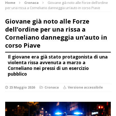
Home
Cronaca
Giovane già noto alle Forze dell’ordine
per una rissa a Corneliano danneggia un’auto in corso Piave
Giovane già noto alle Forze
dell’ordine per una rissa a
Corneliano danneggia un’auto in
corso Piave
Il giovane era già stato protagonista di una
violenta rissa avvenuta a marzo a
Corneliano nei pressi di un esercizio
pubblico
25 Maggio 2026
Cronaca
Versione accessibile