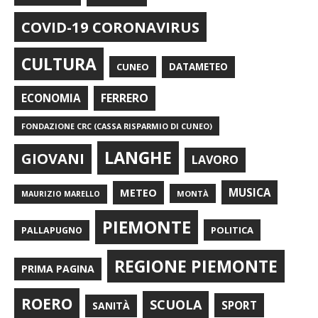
COVID-19 CORONAVIRUS
CULTURA
CUNEO
DATAMETEO
FERRERO
ECONOMIA
FONDAZIONE CRC (CASSA RISPARMIO DI CUNEO)
LANGHE
GIOVANI
LAVORO
METEO
MUSICA
MONTÀ
MAURIZIO MARELLO
PIEMONTE
POLITICA
PALLAPUGNO
REGIONE PIEMONTE
PRIMA PAGINA
ROERO
SCUOLA
SPORT
SANITÀ