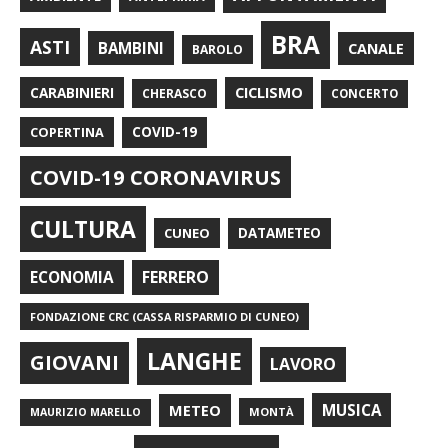
BRA
ASTI
BAMBINI
CANALE
BAROLO
CARABINIERI
CICLISMO
CHERASCO
CONCERTO
COPERTINA
COVID-19
COVID-19 CORONAVIRUS
CULTURA
CUNEO
DATAMETEO
FERRERO
ECONOMIA
FONDAZIONE CRC (CASSA RISPARMIO DI CUNEO)
LANGHE
GIOVANI
LAVORO
METEO
MUSICA
MONTÀ
MAURIZIO MARELLO